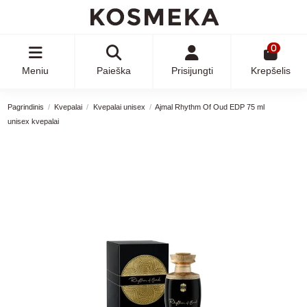
0
Meniu
Paieška
Prisijungti
Krepšelis
Pagrindinis
Kvepalai
Kvepalai unisex
Ajmal Rhythm Of Oud EDP 75 ml
unisex kvepalai