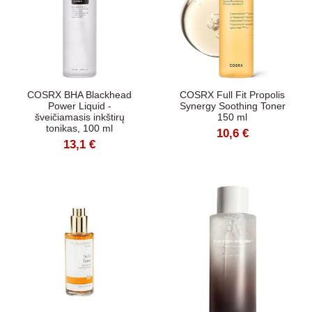
COSRX BHA Blackhead
COSRX Full Fit Propolis
Power Liquid -
Synergy Soothing Toner
šveičiamasis inkštirų
150 ml
tonikas, 100 ml
10,6 €
13,1 €