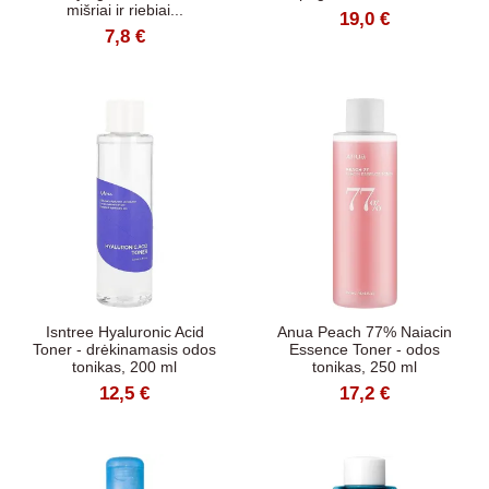
mišriai ir riebiai...
19,0 €
7,8 €
Isntree Hyaluronic Acid
Anua Peach 77% Naiacin
Toner - drėkinamasis odos
Essence Toner - odos
tonikas, 200 ml
tonikas, 250 ml
12,5 €
17,2 €