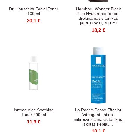
Dr. Hauschka Facial Toner
Haruharu Wonder Black
100 ml
Rice Hyaluronic Toner -
drėkinamasis tonikas
20,1 €
jautriai odai, 300 ml
18,2 €
Isntree Aloe Soothing
La Roche-Posay Effaclar
Toner 200 ml
Astringent Lotion -
mikrošveičiamasis tonikas,
11,9 €
skirtas riebiai,...
18,1 €