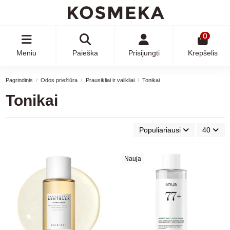
0
Meniu
Paieška
Prisijungti
Krepšelis
Pagrindinis
Odos priežiūra
Prausikliai ir valikliai
Tonikai
Tonikai
Populiariausi
40
Nauja