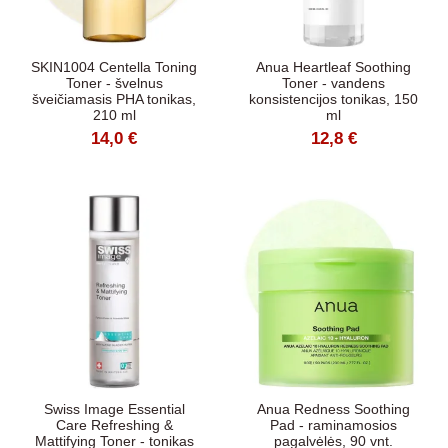
SKIN1004 Centella Toning
Anua Heartleaf Soothing
Toner - švelnus
Toner - vandens
šveičiamasis PHA tonikas,
konsistencijos tonikas, 150
210 ml
ml
14,0 €
12,8 €
Swiss Image Essential
Anua Redness Soothing
Care Refreshing &
Pad - raminamosios
Mattifying Toner - tonikas
pagalvėlės, 90 vnt.