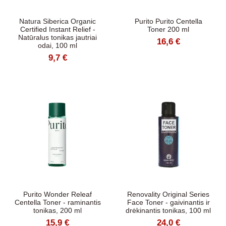
Natura Siberica Organic
Purito Purito Centella
Certified Instant Relief -
Toner 200 ml
Natūralus tonikas jautriai
16,6 €
odai, 100 ml
9,7 €
Purito Wonder Releaf
Renovality Original Series
Centella Toner - raminantis
Face Toner - gaivinantis ir
tonikas, 200 ml
drėkinantis tonikas, 100 ml
15,9 €
24,0 €