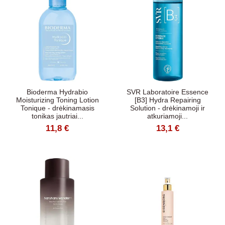
Bioderma Hydrabio
SVR Laboratoire Essence
Moisturizing Toning Lotion
[B3] Hydra Repairing
Tonique - drėkinamasis
Solution - drėkinamoji ir
tonikas jautriai...
atkuriamoji...
11,8 €
13,1 €