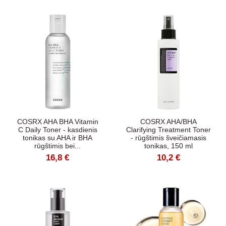
COSRX AHA BHA Vitamin
COSRX AHA/BHA
C Daily Toner - kasdienis
Clarifying Treatment Toner
tonikas su AHA ir BHA
- rūgštimis šveičiamasis
rūgštimis bei...
tonikas, 150 ml
16,8 €
10,2 €