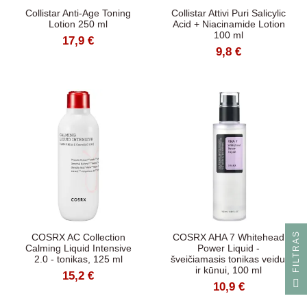
Collistar Anti-Age Toning
Collistar Attivi Puri Salicylic
Lotion 250 ml
Acid + Niacinamide Lotion
100 ml
17,9 €
9,8 €
S
COSRX AC Collection
COSRX AHA 7 Whitehead
Calming Liquid Intensive
Power Liquid -
2.0 - tonikas, 125 ml
šveičiamasis tonikas veidui
ir kūnui, 100 ml
15,2 €
F
I
L
T
R
A
10,9 €