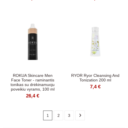
ROKUA Skincare Men
RYOR Ryor Cleansing And
Face Toner - raminantis
Tonization 200 ml
tonikas su drėkinamuoju
7,4 €
poveikiu vyrams, 100 ml
26,4 €
1
2
3