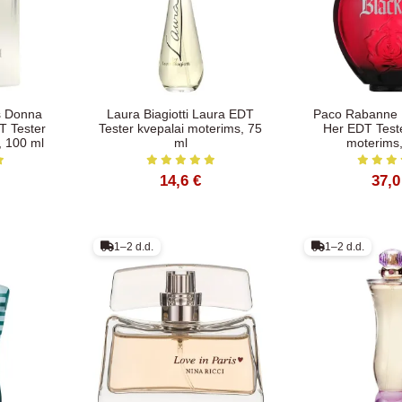
s Donna
Laura Biagiotti Laura EDT
Paco Rabanne B
T Tester
Tester kvepalai moterims, 75
Her EDT Teste
, 100 ml
ml
moterims,
14,6 €
37,0
1–2 d.d.
1–2 d.d.