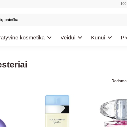
100 
atyvinė kosmetika
Veidui
Kūnui
Pr
steriai
Rodoma 1