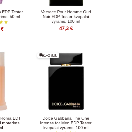
 EDP Tester
Versace Pour Homme Oud
rims, 50 ml
Noir EDP Tester kvepalai
vyrams, 100 ml
47,3 €
 €
1–2 d.d.
ti Roma EDT
Dolce Gabbana The One
i moterims,
Intense for Men EDP Tester
ml
kvepalai vyrams, 100 ml