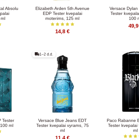
tal Absolu
Elizabeth Arden 5th Avenue
Versace Dylan
palai
EDP Tester kvepalai
Tester kvepala
 ml
moterims, 125 ml
100 
49,9
14,8 €
1–2 d.d.
 Tester
Versace Blue Jeans EDT
Paco Rabanne B
 100 ml
Tester kvepalai vyrams, 75
Tester kvepalai
ml
ml
11,4 €