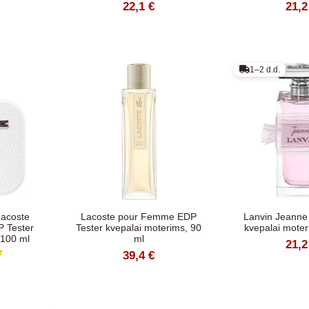
22,1 €
21,2
1–2 d.d.
Lacoste
Lacoste pour Femme EDP
Lanvin Jeanne
P Tester
Tester kvepalai moterims, 90
kvepalai moter
 100 ml
ml
21,2
39,4 €