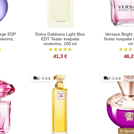
pege EDP
Dolce Gabbana Light Blue
Versace Bright
oterims,
EDT Tester kvepalai
Tester kvepalai
moterims, 100 ml
ml
41,3 €
46,2
1–2 d.d.
1–2 d.d.
Išpar