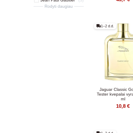
Rodyti daugiau
1–2 d.d.
Jaguar Classic G
Tester kvepalai vy
ml
10,8 €