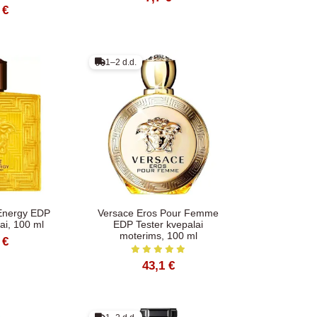
 €
1–2 d.d.
Energy EDP
Versace Eros Pour Femme
ai, 100 ml
EDP Tester kvepalai
moterims, 100 ml
 €
43,1 €