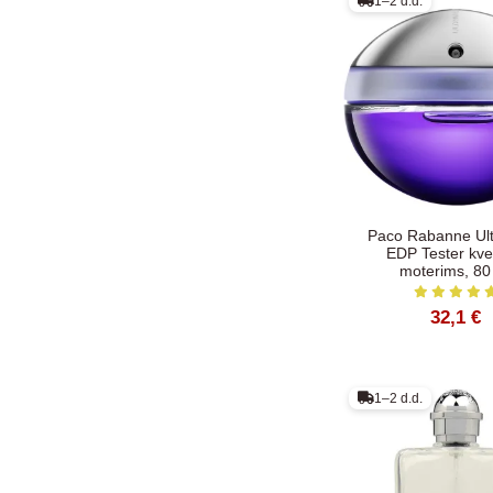
1–2 d.d.
Paco Rabanne Ultr
EDP Tester kve
moterims, 80
32,1 €
1–2 d.d.