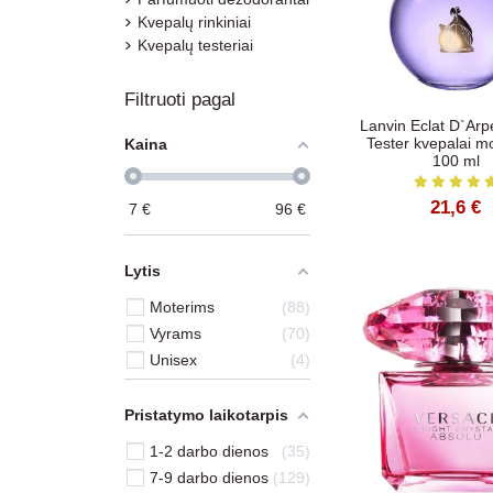
Kvepalų rinkiniai
Kvepalų testeriai
Filtruoti pagal
Lanvin Eclat D`Ar
Tester kvepalai m
Kaina
100 ml
21,6 €
7
€
96
€
Lytis
Moterims
88
Vyrams
70
Unisex
4
Pristatymo laikotarpis
1-2 darbo dienos
35
7-9 darbo dienos
129