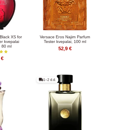
lack XS for
Versace Eros Najim Parfum
r kvepalai
Tester kvepalai, 100 ml
 80 ml
52,9 €
 €
1–2 d.d.