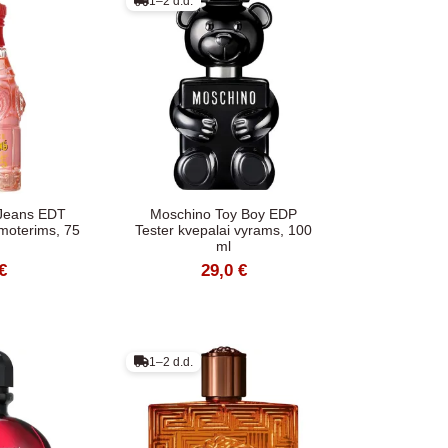
1–2 d.d.
Jeans EDT
Moschino Toy Boy EDP
 moterims, 75
Tester kvepalai vyrams, 100
ml
€
29,0 €
1–2 d.d.