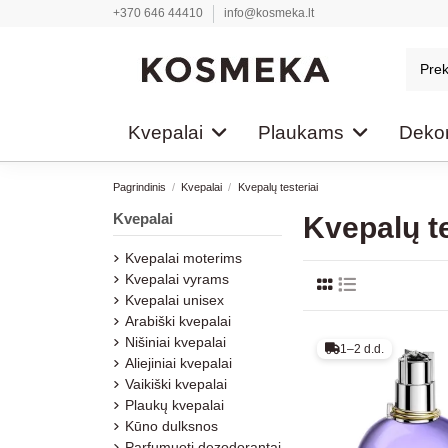
+370 646 44410
info@kosmeka.lt
Kvepalai
Plaukams
Dekor
Pagrindinis
Kvepalai
Kvepalų testeriai
Kvepalai
Kvepalų te
Kvepalai moterims
Kvepalai vyrams
Kvepalai unisex
Arabiški kvepalai
Nišiniai kvepalai
1–2 d.d.
Aliejiniai kvepalai
Vaikiški kvepalai
Plaukų kvepalai
Kūno dulksnos
Parfumuoti dezodorantai