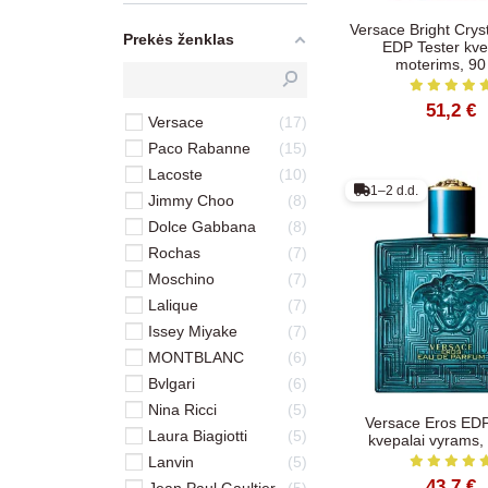
Versace Bright Crys
Prekės ženklas
EDP Tester kve
moterims, 90
51,2 €
Versace
17
Paco Rabanne
15
Lacoste
10
1–2 d.d.
Jimmy Choo
8
Dolce Gabbana
8
Rochas
7
Moschino
7
Lalique
7
Issey Miyake
7
MONTBLANC
6
Bvlgari
6
Nina Ricci
5
Versace Eros EDP
Laura Biagiotti
5
kvepalai vyrams,
Lanvin
5
43,7 €
Jean Paul Gaultier
5