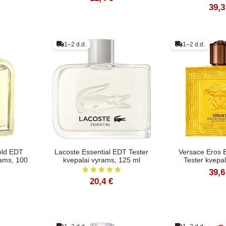
39,3
1–2 d.d.
1–2 d.d.
old EDT
Lacoste Essential EDT Tester
Versace Eros 
rams, 100
kvepalai vyrams, 125 ml
Tester kvepal
39,6
20,4 €