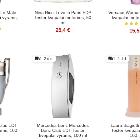
 Le Male
Nina Ricci Love in Paris EDP
Versace Woman
i vyrams,
Tester kvepalai moterims, 50
kvepalai mote
ml
25,4 €
15,5
1–2 d.d.
1–2 d.d.
ctus EDT
Mercedes Benz Mercedes
Laura Biagiot
rams, 100
Benz Club EDT Tester
Tester kvepala
kvepalai vyrams, 100 ml
100 