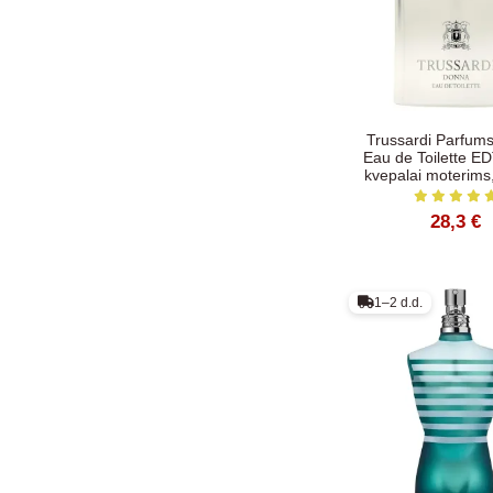
Trussardi Parfum
Eau de Toilette ED
kvepalai moterims
28,3 €
1–2 d.d.