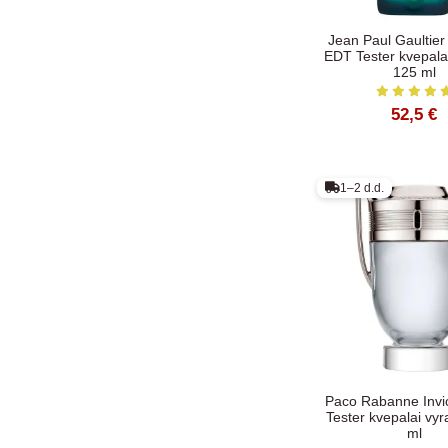
Jean Paul Gaultier
EDT Tester kvepala
125 ml
52,5 €
1–2 d.d.
Paco Rabanne Invi
Tester kvepalai vy
ml