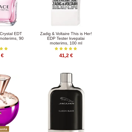
 Crystal EDT
Zadig & Voltaire This is Her!
 moterims, 90
EDP Tester kvepalai
moterims, 100 ml
 €
41,2 €
duota