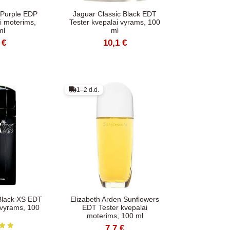
 Purple EDP
Jaguar Classic Black EDT
i moterims,
Tester kvepalai vyrams, 100
ml
ml
 €
10,1 €
1–2 d.d.
lack XS EDT
Elizabeth Arden Sunflowers
 vyrams, 100
EDT Tester kvepalai
moterims, 100 ml
7,7 €