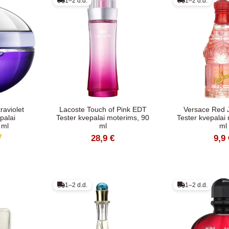
1–2 d.d.
1–2 d.d.
aviolet
Lacoste Touch of Pink EDT
Versace Red 
palai
Tester kvepalai moterims, 90
Tester kvepalai
 ml
ml
ml
28,9 €
9,9 
1–2 d.d.
1–2 d.d.