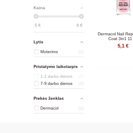
Kaina
5
€
6
€
Dermacol Nail Rep
Coat 3in1 11
Lytis
5,1 €
Moterims
1
Pristatymo laikotarpis
1-2 darbo dienos
0
7-9 darbo dienos
1
Prekės ženklas
Dermacol
1