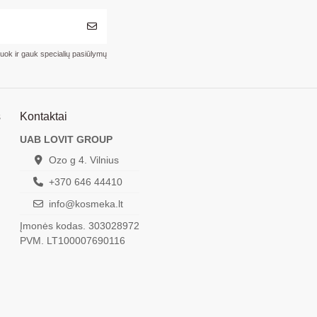
ruok ir gauk specialių pasiūlymų
s
Kontaktai
UAB LOVIT GROUP
Ozo g 4. Vilnius
+370 646 44410
info@kosmeka.lt
Įmonės kodas. 303028972
PVM. LT100007690116