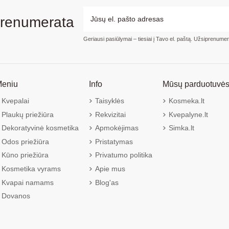
prenumerata
Geriausi pasiūlymai – tiesiai į Tavo el. paštą. Užsiprenume
eniu
Info
Mūsų parduotuvė
Kvepalai
Taisyklės
Kosmeka.lt
Plaukų priežiūra
Rekvizitai
Kvepalyne.lt
Dekoratyvinė kosmetika
Apmokėjimas
Simka.lt
Odos priežiūra
Pristatymas
Kūno priežiūra
Privatumo politika
Kosmetika vyrams
Apie mus
Kvapai namams
Blog'as
Dovanos