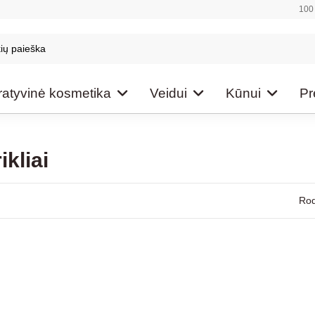
100 
atyvinė kosmetika
Veidui
Kūnui
Pr
ikliai
Rod