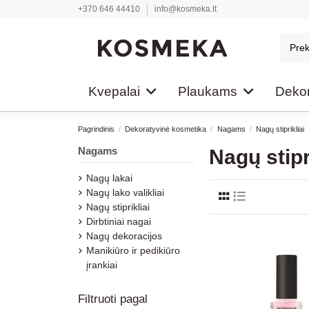
+370 646 44410
info@kosmeka.lt
Kvepalai
Plaukams
Dekor
Pagrindinis
Dekoratyvinė kosmetika
Nagams
Nagų stiprikliai
Nagams
Nagų stipr
Nagų lakai
Nagų lako valikliai
Nagų stiprikliai
Dirbtiniai nagai
Nagų dekoracijos
Manikiūro ir pedikiūro
įrankiai
Filtruoti pagal