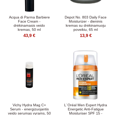
Acqua di Parma Barbiere
Depot No. 803 Daily Face
Face Cream -
Moisturizer - dieninis
drėkinamasis veido
kremas su drėkinamuoju
kremas, 50 ml
poveikiu, 65 ml
43,9 €
13,9 €
Vichy Hydra Mag C+
L´Oréal Men Expert Hydra
Serum - energizuojantis
Energetic Anti-Fatigue
veido serumas vyrams, 50
Moisturiser SPF 15 -