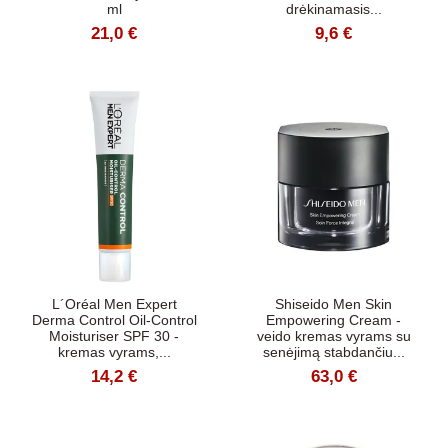
ml
drėkinamasis...
21,0 €
9,6 €
L´Oréal Men Expert
Shiseido Men Skin
Derma Control Oil-Control
Empowering Cream -
Moisturiser SPF 30 -
veido kremas vyrams su
kremas vyrams,...
senėjimą stabdančiu...
14,2 €
63,0 €