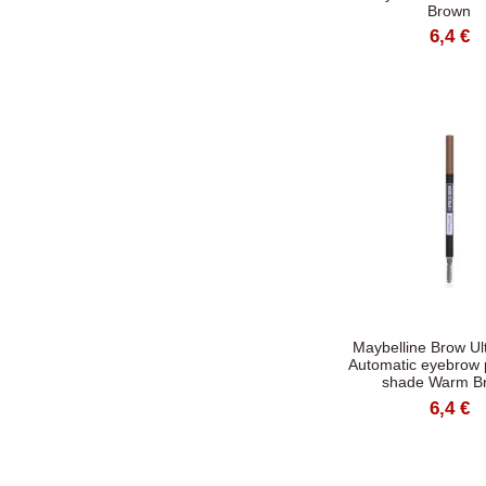
Brown
6,4 €
Maybelline Brow Ult
Automatic eyebrow p
shade Warm B
6,4 €