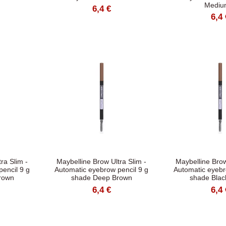
Medium
6,4 €
6,4 
ra Slim -
Maybelline Brow Ultra Slim -
Maybelline Brow
encil 9 g
Automatic eyebrow pencil 9 g
Automatic eyebr
rown
shade Deep Brown
shade Blac
6,4 €
6,4 