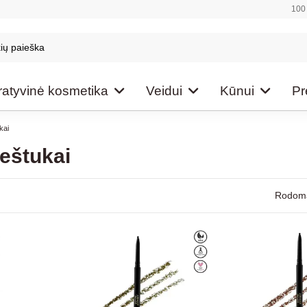
100 
atyvinė kosmetika
Veidui
Kūnui
Pr
kai
ieštukai
Rodoma