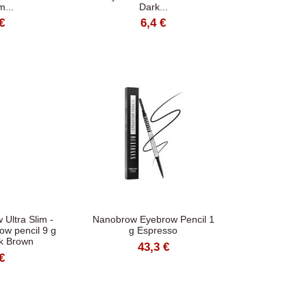
...
Dark...
€
6,4 €
 Ultra Slim -
Nanobrow Eyebrow Pencil 1
ow pencil 9 g
g Espresso
k Brown
43,3 €
€