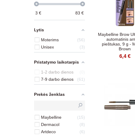
3
€
83
€
Lytis
Maybelline Brow Ult
automatinis an
Moterims
56
pieštukas, 9 g -
Unisex
3
Brown
6,4 €
Pristatymo laikotarpis
1-2 darbo dienos
0
7-9 darbo dienos
61
Prekės ženklas
Maybelline
15
Dermacol
8
Artdeco
6