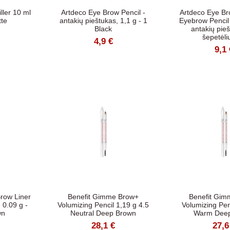
ller 10 ml
Artdeco Eye Brow Pencil -
Artdeco Eye Br
tte
antakių pieštukas, 1,1 g - 1
Eyebrow Pencil 
Black
antakių pie
šepetėliu
4,9 €
9,1 
Brow Liner
Benefit Gimme Brow+
Benefit Gim
 0.09 g -
Volumizing Pencil 1,19 g 4.5
Volumizing Pen
wn
Neutral Deep Brown
Warm Dee
28,1 €
27,6