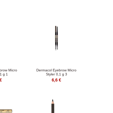
brow Micro
Dermacol Eyebrow Micro
,1 g 1
Styler 0,1 g 3
€
6,6 €