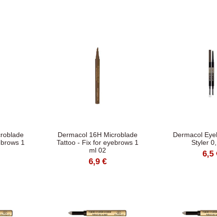
roblade
Dermacol 16H Microblade
Dermacol Eye
yebrows 1
Tattoo - Fix for eyebrows 1
Styler 0
ml 02
6,5 
6,9 €