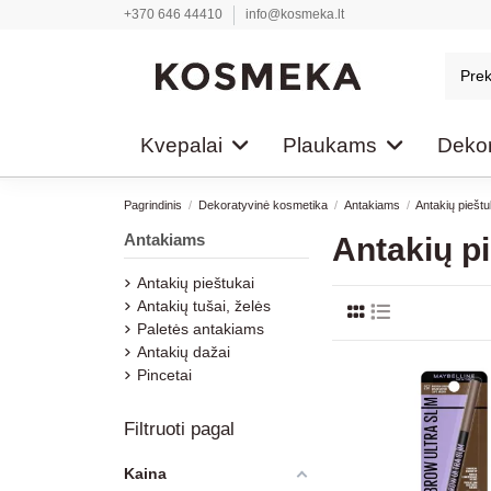
+370 646 44410
info@kosmeka.lt
Kvepalai
Plaukams
Dekor
Pagrindinis
Dekoratyvinė kosmetika
Antakiams
Antakių pieštu
Antakiams
Antakių p
Antakių pieštukai
Antakių tušai, želės
Paletės antakiams
Antakių dažai
Pincetai
Filtruoti pagal
Kaina