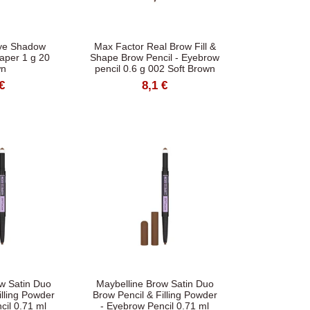
ye Shadow
Max Factor Real Brow Fill &
aper 1 g 20
Shape Brow Pencil - Eyebrow
wn
pencil 0.6 g 002 Soft Brown
€
8,1 €
w Satin Duo
Maybelline Brow Satin Duo
illing Powder
Brow Pencil & Filling Powder
cil 0.71 ml
- Eyebrow Pencil 0.71 ml