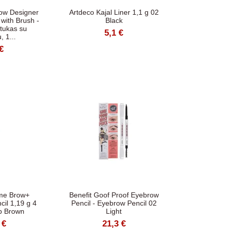
ow Designer
Artdeco Kajal Liner 1,1 g 02
with Brush -
Black
štukas su
5,1 €
, 1...
€
me Brow+
Benefit Goof Proof Eyebrow
cil 1,19 g 4
Pencil - Eyebrow Pencil 02
p Brown
Light
 €
21,3 €