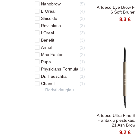
Nanobrow
5
Artdeco Eye Brow Fi
L´Oréal
4
6 Soft Brune
Shiseido
3
8,3 €
Revitalash
3
LOreal
3
Benefit
3
Armaf
3
Max Factor
2
Pupa
1
Physicians Formula
1
Dr. Hauschka
1
Chanel
1
Rodyti daugiau
Artdeco Ultra Fine 
- antakių pieštukas,
21 Ash Bro
9,2 €