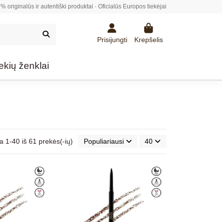
% originalūs ir autentiški produktai · Oficialūs Europos tiekėjai
Prisijungti
Krepšelis
ekių ženklai
 1-40 iš 61 prekės(-ių)
Populiariausi
40