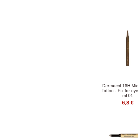
Dermacol 16H Mic
Tattoo - Fix for e
ml 01
6,8 €