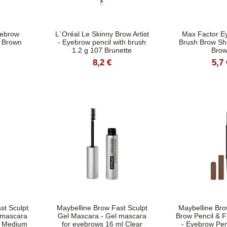
yebrow
L´Oréal Le Skinny Brow Artist
Max Factor E
1 Brown
- Eyebrow pencil with brush
Brush Brow Sh
1.2 g 107 Brunette
Bro
8,2 €
5,7 
st Sculpt
Maybelline Brow Fast Sculpt
Maybelline Bro
 mascara
Gel Mascara - Gel mascara
Brow Pencil & F
l Medium
for eyebrows 16 ml Clear
- Eyebrow Pen