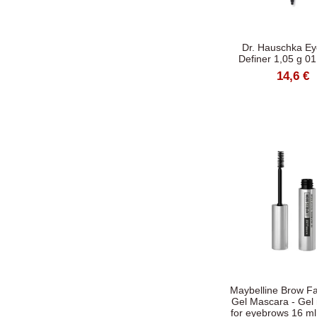
Dr. Hauschka E
Definer 1,05 g 0
14,6 €
Maybelline Brow Fa
Gel Mascara - Gel
for eyebrows 16 m