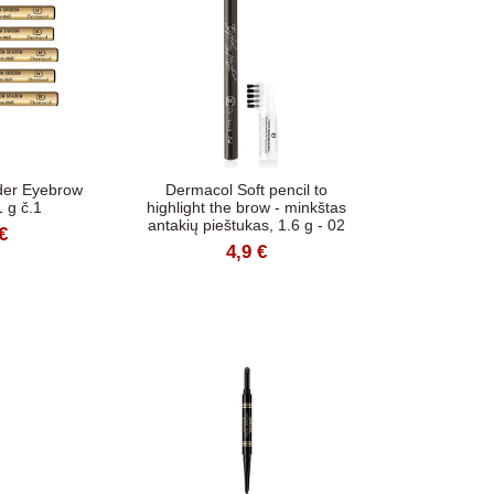
er Eyebrow
Dermacol Soft pencil to
 g č.1
highlight the brow - minkštas
antakių pieštukas, 1.6 g - 02
€
4,9 €