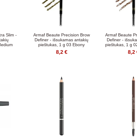
ra Slim -
Armaf Beaute Precision Brow
Armaf Beaute Pr
takių
Definer - išsukamas antakių
Definer - išsuk
 Medium
pieštukas, 1 g 03 Ebony
pieštukas, 1 g 
8,2 €
8,2 