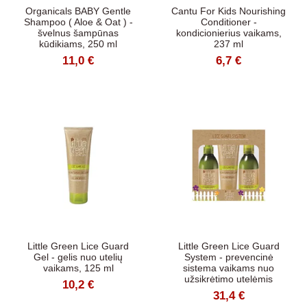
Organicals BABY Gentle
Cantu For Kids Nourishing
Shampoo ( Aloe & Oat ) -
Conditioner -
švelnus šampūnas
kondicionierius vaikams,
kūdikiams, 250 ml
237 ml
11,0 €
6,7 €
Little Green Lice Guard
Little Green Lice Guard
Gel - gelis nuo utelių
System - prevencinė
vaikams, 125 ml
sistema vaikams nuo
užsikrėtimo utelėmis
10,2 €
31,4 €