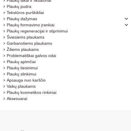
Plaukų lakai ir fiksatoriai
Plaukų pudra
Tekstūros purškikliai
Plaukų dažymas
Plaukų formavimo įrankiai
Plaukų regeneracijai ir stiprinimui
Šviesiems plaukams
Garbanotiems plaukams
Žiliems plaukams
Problematiškai galvos odai
Plaukų apimčiai
Plaukų tiesinimui
Plaukų slinkimui
Apsauga nuo karščio
Vaikų plaukams
Plaukų kosmetikos rinkiniai
Aksesuarai