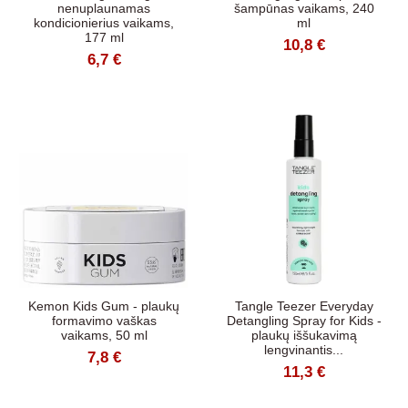
nenuplaunamas
šampūnas vaikams, 240
kondicionierius vaikams,
ml
177 ml
10,8 €
6,7 €
Kemon Kids Gum - plaukų
Tangle Teezer Everyday
formavimo vaškas
Detangling Spray for Kids -
vaikams, 50 ml
plaukų iššukavimą
lengvinantis...
7,8 €
11,3 €