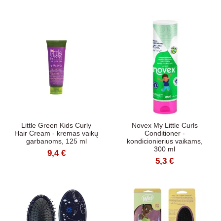
Little Green Kids Curly
Novex My Little Curls
Hair Cream - kremas vaikų
Conditioner -
garbanoms, 125 ml
kondicionierius vaikams,
300 ml
9,4 €
5,3 €