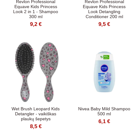
Revlon Professional
Revlon Professional
Equave Kids Princess
Equave Kids Princess
Look 2 in 1 - Shampoo
Look Detangling
300 ml
Conditioner 200 ml
9,2 €
9,5 €
Wet Brush Leopard Kids
Nivea Baby Mild Shampoo
Detangler - vaikiškas
500 ml
plaukų šepetys
6,1 €
8,5 €