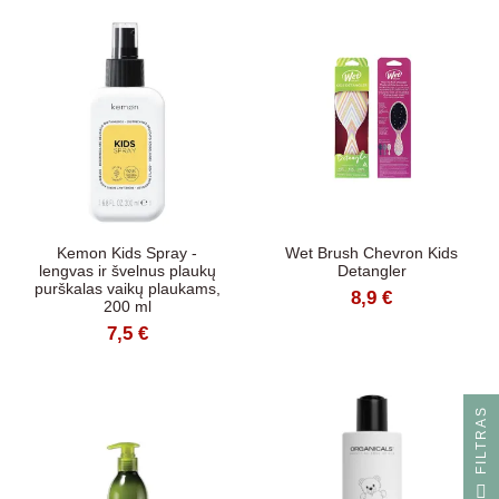
Kemon Kids Spray -
Wet Brush Chevron Kids
lengvas ir švelnus plaukų
Detangler
purškalas vaikų plaukams,
8,9 €
200 ml
7,5 €
S
F
I
L
T
R
A