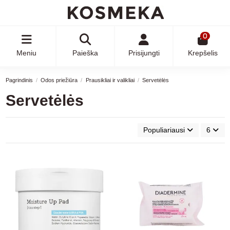
0
Meniu
Paieška
Prisijungti
Krepšelis
Pagrindinis
Odos priežiūra
Prausikliai ir valikliai
Servetėlės
Servetėlės
Populiariausi
6