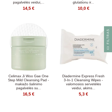
pagalvėlės veidui,...
glutationu ir...
14,5 €
10,0 €
S
F
I
L
T
R
A
Celimax Ji Woo Gae One
Diadermine Express Fresh
Step Mild Cleansing Pad -
3-In-1 Cleansing Wipes -
makiažo šalinimo
valomosios servetėlės
pagalvėlės su...
veidui, akims...
16,5 €
5,3 €