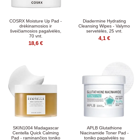
COSRX Moisture Up Pad -
Diadermine Hydrating
drėkinamosios ir
Cleansing Wipes - Valymo
šveičiamosios pagalvėlės,
servetėlės, ​​25 vnt.
70 vnt.
4,1 €
18,6 €
SKIN1004 Madagascar
APLB Glutathione
Centella Quick Calming
Niacinamide Toner Pad -
Pad - raminančios toniko
toniko pagalvėlės su