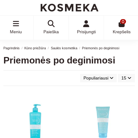
0
Meniu
Paieška
Prisijungti
Krepšelis
Pagrindinis
Kūno priežiūra
Saulės kosmetika
Priemonės po deginimosi
Priemonės po deginimosi
Populiariausi
15