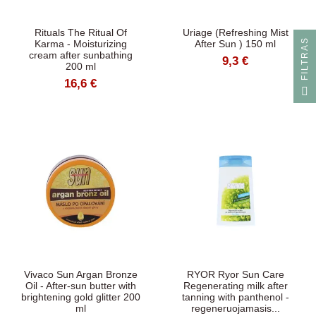
Rituals The Ritual Of
Uriage (Refreshing Mist
S
Karma - Moisturizing
After Sun ) 150 ml
cream after sunbathing
9,3 €
200 ml
16,6 €
F
I
L
T
R
A
Vivaco Sun Argan Bronze
RYOR Ryor Sun Care
Oil - After-sun butter with
Regenerating milk after
brightening gold glitter 200
tanning with panthenol -
ml
regeneruojamasis...