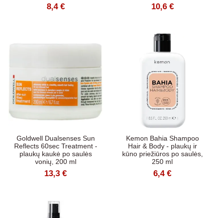
8,4 €
10,6 €
Goldwell Dualsenses Sun
Kemon Bahia Shampoo
Reflects 60sec Treatment -
Hair & Body - plaukų ir
plaukų kaukė po saulės
kūno priežiūros po saulės,
vonių, 200 ml
250 ml
13,3 €
6,4 €