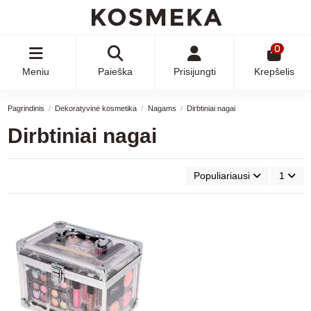
0
Meniu
Paieška
Prisijungti
Krepšelis
Pagrindinis
Dekoratyvinė kosmetika
Nagams
Dirbtiniai nagai
Dirbtiniai nagai
Populiariausi
1