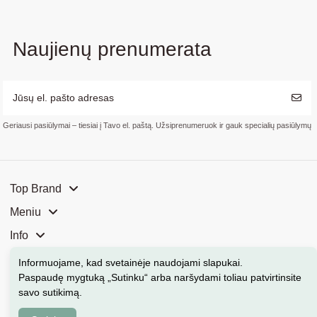
Naujienų prenumerata
Geriausi pasiūlymai – tiesiai į Tavo el. paštą. Užsiprenumeruok ir gauk specialių pasiūlymų
Top Brand
Meniu
Info
Mūsų parduotuvės
Informuojame, kad svetainėje naudojami slapukai
.
Paspaudę mygtuką „Sutinku“ arba naršydami toliau patvirtinsite
Kontaktai
savo sutikimą.