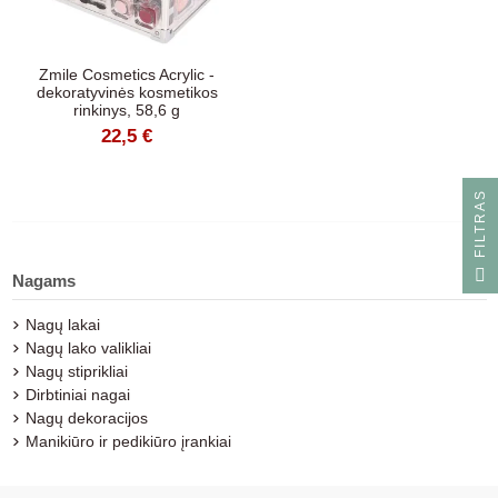
Zmile Cosmetics Acrylic -
dekoratyvinės kosmetikos
rinkinys, 58,6 g
22,5 €
S
F
I
L
T
R
A
Nagams
Nagų lakai
Nagų lako valikliai
Nagų stiprikliai
Dirbtiniai nagai
Nagų dekoracijos
Manikiūro ir pedikiūro įrankiai