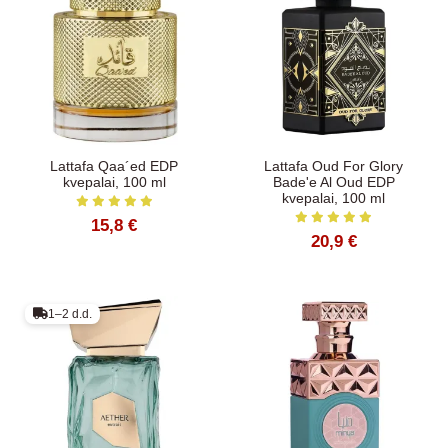
Lattafa Qaa´ed EDP
Lattafa Oud For Glory
kvepalai, 100 ml
Bade'e Al Oud EDP
kvepalai, 100 ml
15,8 €
20,9 €
1–2 d.d.