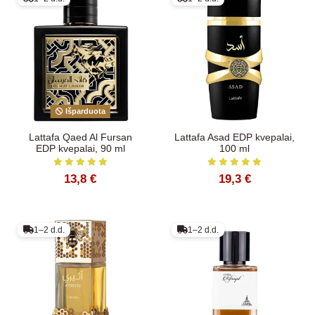
Išparduota
Lattafa Qaed Al Fursan
Lattafa Asad EDP kvepalai,
EDP kvepalai, 90 ml
100 ml
13,8 €
19,3 €
1–2 d.d.
1–2 d.d.