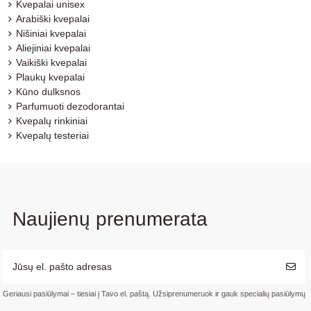
Kvepalai unisex
Arabiški kvepalai
Nišiniai kvepalai
Aliejiniai kvepalai
Vaikiški kvepalai
Plaukų kvepalai
Kūno dulksnos
Parfumuoti dezodorantai
Kvepalų rinkiniai
Kvepalų testeriai
Naujienų prenumerata
Geriausi pasiūlymai – tiesiai į Tavo el. paštą. Užsiprenumeruok ir gauk specialių pasiūlymų