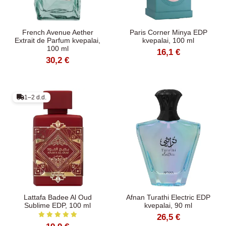
French Avenue Aether
Paris Corner Minya EDP
Extrait de Parfum kvepalai,
kvepalai, 100 ml
100 ml
16,1 €
30,2 €
1–2 d.d.
Lattafa Badee Al Oud
Afnan Turathi Electric EDP
Sublime EDP, 100 ml
kvepalai, 90 ml
26,5 €