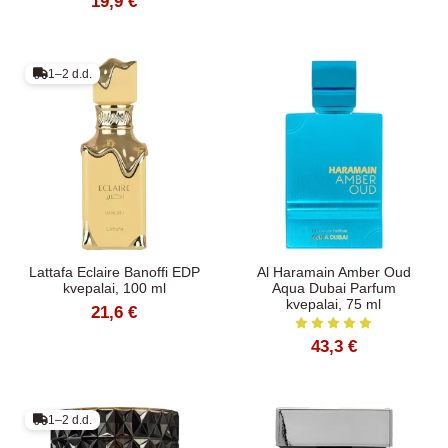
19,9 €
1–2 d.d.
Lattafa Eclaire Banoffi EDP
Al Haramain Amber Oud
kvepalai, 100 ml
Aqua Dubai Parfum
kvepalai, 75 ml
21,6 €
43,3 €
1–2 d.d.