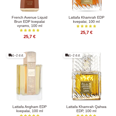
French Avenue Liquid
Lattafa Khamrah EDP
Brun EDP kvepalai
kvepalai, 100 ml
vyrams, 100 ml
25,7 €
25,7 €
1–2 d.d.
1–2 d.d.
Lattafa Angham EDP
Lattafa Khamrah Qahwa
kvepalai, 100 ml
EDP, 100 ml