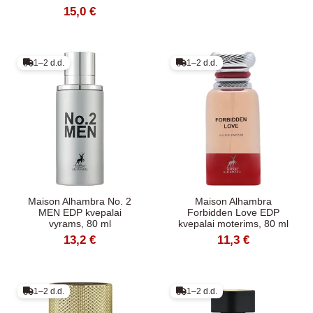
15,0 €
1–2 d.d.
1–2 d.d.
Maison Alhambra No. 2
Maison Alhambra
MEN EDP kvepalai
Forbidden Love EDP
vyrams, 80 ml
kvepalai moterims, 80 ml
13,2 €
11,3 €
1–2 d.d.
1–2 d.d.