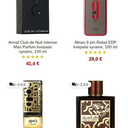
Armaf Club de Nuit Intense
Afnan 9 pm Rebel EDP
Man Parfum kvepalai
kvepalai vyrams, 100 ml
vyrams, 150 ml
28,0 €
41,4 €
1–2 d.d.
1–2 d.d.