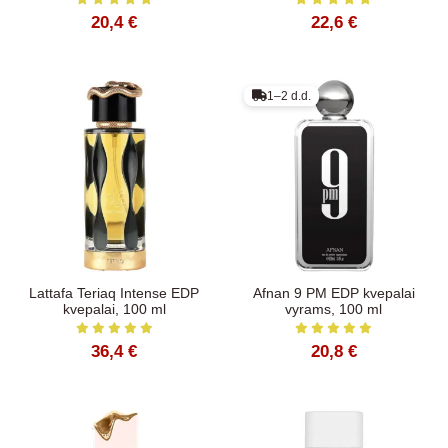
20,4 €
22,6 €
1–2 d.d.
Lattafa Teriaq Intense EDP
Afnan 9 PM EDP kvepalai
kvepalai, 100 ml
vyrams, 100 ml
36,4 €
20,8 €