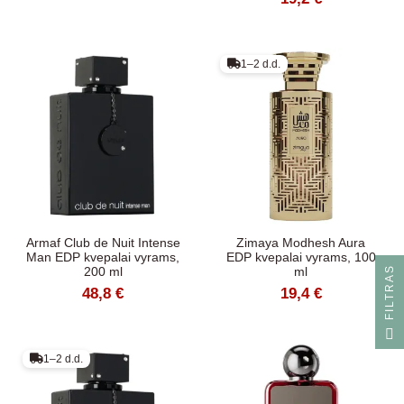
1–2 d.d.
Armaf Club de Nuit Intense
Zimaya Modhesh Aura
Man EDP kvepalai vyrams,
EDP kvepalai vyrams, 100
200 ml
ml
S
48,8 €
19,4 €
F
I
L
T
R
A
1–2 d.d.