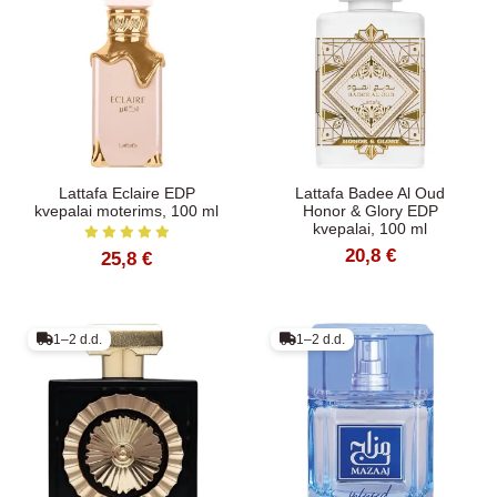
Lattafa Eclaire EDP
Lattafa Badee Al Oud
kvepalai moterims, 100 ml
Honor & Glory EDP
kvepalai, 100 ml
20,8 €
25,8 €
1–2 d.d.
1–2 d.d.