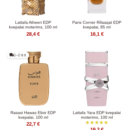
Lattafa Atheeri EDP
Paris Corner Rifaaqat EDP
kvepalai moterims, 100 ml
kvepalai, 85 ml
28,4 €
16,1 €
1–2 d.d.
Rasasi Hawas Elixir EDP
Lattafa Yara EDP kvepalai
kvepalai, 100 ml
moterims, 100 ml
22,7 €
19,2 €