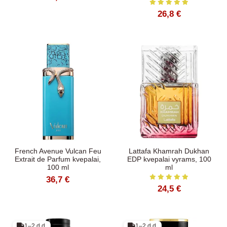
26,8 €
French Avenue Vulcan Feu
Lattafa Khamrah Dukhan
Extrait de Parfum kvepalai,
EDP kvepalai vyrams, 100
100 ml
ml
36,7 €
24,5 €
1–2 d.d.
1–2 d.d.