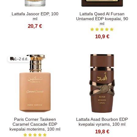
Lattafa Jasoor EDP, 100
Lattafa Qaed Al Fursan
ml
Untamed EDP kvepalai, 90
ml
20,7 €
10,9 €
1–2 d.d.
Paris Corner Taskeen
Lattafa Asad Bourbon EDP
Caramel Cascade EDP
kvepalai vyrams, 100 ml
kvepalai moterims, 100 ml
19,8 €