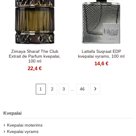
Zimaya Sharaf The Club
Lattafa Suqraat EDP
Extrait de Parfum kvepalai,
kvepalai vyrams, 100 ml
100 ml
14,6 €
22,4 €
1
2
3
…
46
Kvepalai
Kvepalai moterims
Kvepalai vyrams