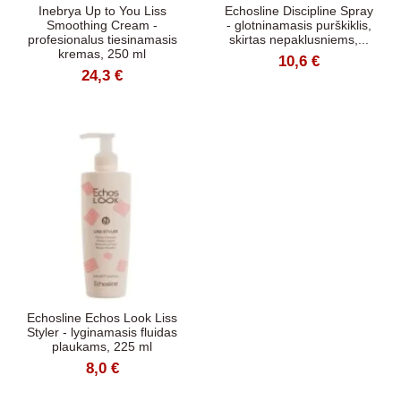
Inebrya Up to You Liss
Echosline Discipline Spray
Smoothing Cream -
- glotninamasis purškiklis,
profesionalus tiesinamasis
skirtas nepaklusniems,...
kremas, 250 ml
10,6 €
24,3 €
Echosline Echos Look Liss
Styler - lyginamasis fluidas
plaukams, 225 ml
8,0 €