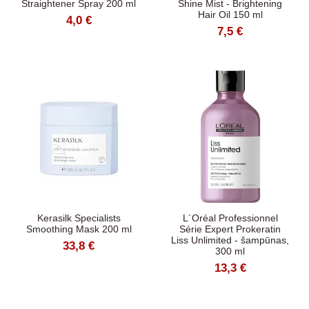
Straightener Spray 200 ml
Shine Mist - Brightening
Hair Oil 150 ml
4,0 €
7,5 €
Kerasilk Specialists
L´Oréal Professionnel
Smoothing Mask 200 ml
Série Expert Prokeratin
Liss Unlimited - šampūnas,
33,8 €
300 ml
13,3 €