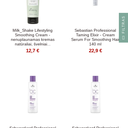
S
Milk_Shake Lifestyling
Sebastian Professional
Smoothing Cream -
Taming Elixir - Cream
F
I
L
T
R
A
nenuplaunamas kremas
Serum For Smoothing Hair
natūraliai, švelniai...
140 ml
12,7 €
22,9 €