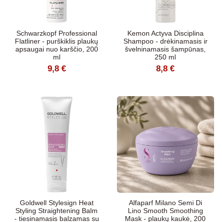
Schwarzkopf Professional
Kemon Actyva Disciplina
Flatliner - purškiklis plaukų
Shampoo - drėkinamasis ir
apsaugai nuo karščio, 200
švelninamasis šampūnas,
ml
250 ml
9,8 €
8,8 €
Goldwell Stylesign Heat
Alfaparf Milano Semi Di
Styling Straightening Balm
Lino Smooth Smoothing
- tiesinamasis balzamas su
Mask - plaukų kaukė, 200