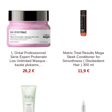
L´Oréal Professionnel
Matrix Total Results Mega
Série Expert Prokeratin
Sleek Conditioner for
Liss Unlimited Masque -
Smoothness ( Disobedient
kaukė plukams,...
Hair ) 300 ml
26,2 €
11,9 €