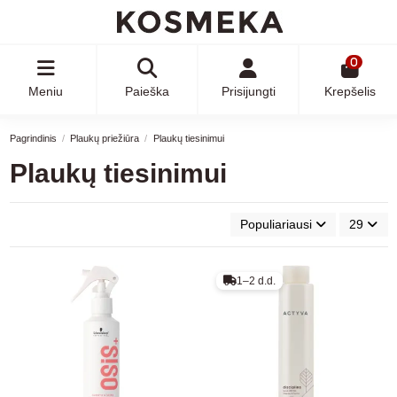
0
Meniu
Paieška
Prisijungti
Krepšelis
Pagrindinis
Plaukų priežiūra
Plaukų tiesinimui
Plaukų tiesinimui
Populiariausi
29
1–2 d.d.