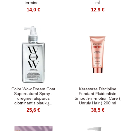
termine...
ml
14,0 €
12,9 €
Color Wow Dream Coat
Kérastase Discipline
Supernatural Spray -
Fondant Fluidealiste
drėgmei atsparus
Smooth-in-motion Care (
glotninantis plaukų...
Unruly Hair ) 200 ml
25,6 €
38,5 €