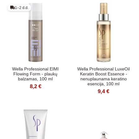
1–2 d.d.
Wella Professional EIMI
Wella Professional LuxeOil
Flowing Form - plaukų
Keratin Boost Essence -
balzamas, 100 ml
nenuplaunama keratino
esencija, 100 ml
8,2 €
9,4 €