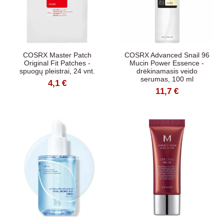
COSRX Master Patch
COSRX Advanced Snail 96
Original Fit Patches -
Mucin Power Essence -
spuogų pleistrai, 24 vnt.
drėkinamasis veido
serumas, 100 ml
4,1 €
11,7 €