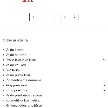
15,1 €
1
2
3
…
8
Odos priežiūra
Veido kremai
Veido serumai
Prausikliai ir valikliai
Veido kaukės
Šveitikliai
Veido purškikliai
Pigmentinėms dėmėms
Akių priežiūrai
Lūpų priežiūrai
Veido priežiūros įrankiai
Korėjietiška kosmetika
Rinkiniai odos priežiūrai