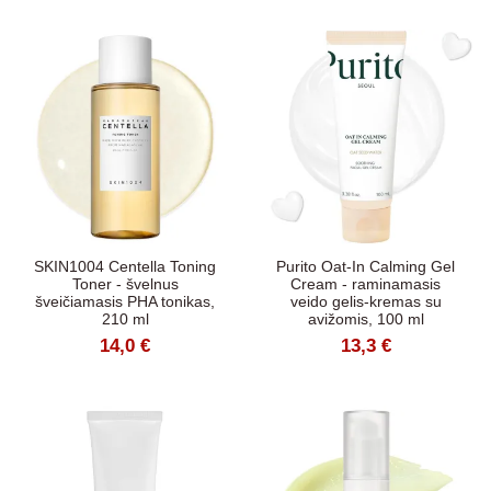
SKIN1004 Centella Toning
Purito Oat-In Calming Gel
Toner - švelnus
Cream - raminamasis
šveičiamasis PHA tonikas,
veido gelis-kremas su
210 ml
avižomis, 100 ml
14,0 €
13,3 €