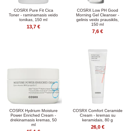
COSRX Pure Fit Cica
COSRX Low PH Good
Toner - raminamasis veido
Morning Gel Cleanser -
tonikas, 150 ml
gelinis veido prausiklis,
150 ml
13,7 €
7,6 €
COSRX Hydrium Moisture
COSRX Comfort Ceramide
Power Enriched Cream -
Cream - kremas su
drėkinamasis kremas, 50
keramidais, 80 g
ml
26,0 €