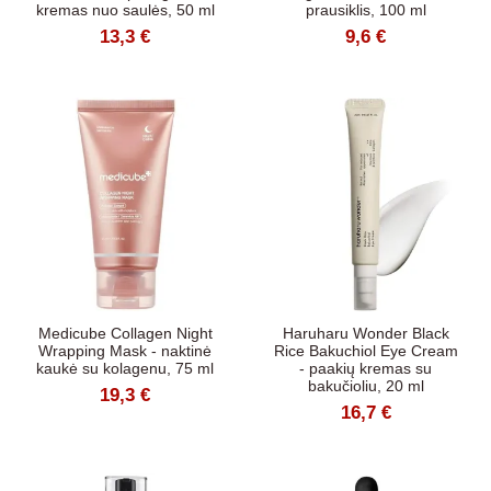
kremas nuo saulės, 50 ml
prausiklis, 100 ml
13,3 €
9,6 €
Medicube Collagen Night
Haruharu Wonder Black
Wrapping Mask - naktinė
Rice Bakuchiol Eye Cream
kaukė su kolagenu, 75 ml
- paakių kremas su
bakučioliu, 20 ml
19,3 €
16,7 €