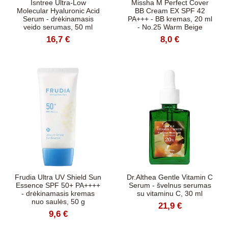
Isntree Ultra-Low
Missha M Perfect Cover
Molecular Hyaluronic Acid
BB Cream EX SPF 42
Serum - drėkinamasis
PA+++ - BB kremas, 20 ml
veido serumas, 50 ml
- No.25 Warm Beige
16,7 €
8,0 €
Frudia Ultra UV Shield Sun
Dr.Althea Gentle Vitamin C
Essence SPF 50+ PA++++
Serum - švelnus serumas
- drėkinamasis kremas
su vitaminu C, 30 ml
nuo saulės, 50 g
21,9 €
9,6 €