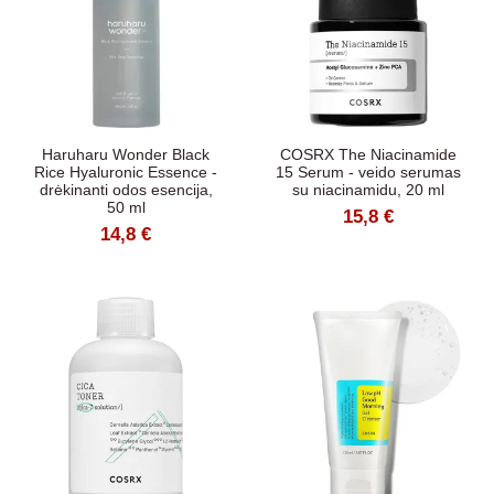
Haruharu Wonder Black
COSRX The Niacinamide
Rice Hyaluronic Essence -
15 Serum - veido serumas
drėkinanti odos esencija,
su niacinamidu, 20 ml
50 ml
15,8 €
14,8 €