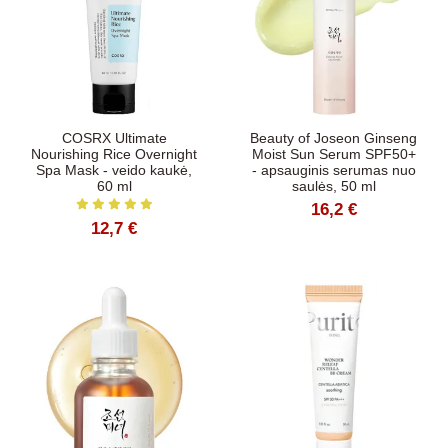
COSRX Ultimate
Beauty of Joseon Ginseng
Nourishing Rice Overnight
Moist Sun Serum SPF50+
Spa Mask - veido kaukė,
- apsauginis serumas nuo
60 ml
saulės, 50 ml
16,2 €
12,7 €