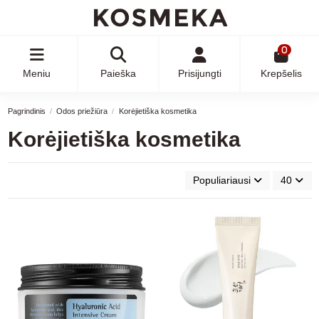
0
Meniu
Paieška
Prisijungti
Krepšelis
Pagrindinis
Odos priežiūra
Korėjietiška kosmetika
Korėjietiška kosmetika
Populiariausi
40