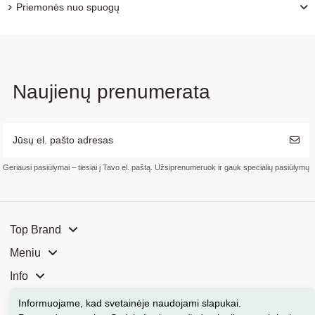
Priemonės nuo spuogų
Naujienų prenumerata
Geriausi pasiūlymai – tiesiai į Tavo el. paštą. Užsiprenumeruok ir gauk specialių pasiūlymų
Top Brand
Meniu
Info
Mūsų parduotuvės
Informuojame, kad svetainėje naudojami slapukai
.