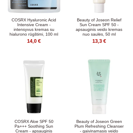
COSRX Hyaluronic Acid
Beauty of Joseon Relief
Intensive Cream -
Sun Cream SPF 50 -
intensyvus kremas su
apsauginis veido kremas
hialurono rūgštimi, 100 ml
nuo saulės, 50 ml
14,0 €
13,3 €
COSRX Aloe SPF 50
Beauty of Joseon Green
Pa+++ Soothing Sun
Plum Refreshing Cleanser
Cream - apsauginis
- gaivinamasis veido