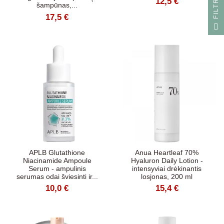
S
12,5 €
šampūnas,...
17,5 €
F
I
L
T
R
A
APLB Glutathione
Anua Heartleaf 70%
Niacinamide Ampoule
Hyaluron Daily Lotion -
Serum - ampulinis
intensyviai drėkinantis
serumas odai šviesinti ir...
losjonas, 200 ml
10,0 €
15,4 €