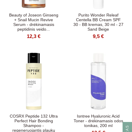
Beauty of Joseon Ginseng
Purito Wonder Releaf
+ Snail Mucin Revive
Centella BB Cream SPF
Serum - drėkinamasis
30 - BB kremas, 30 ml - 27
peptidinis veido...
Sand Beige
12,3 €
9,5 €
COSRX Peptide 132 Ultra
Isntree Hyaluronic Acid
Perfect Hair Bonding
Toner - drėkinamasis odos
Shampoo -
tonikas, 200 ml
regeneruojantis plaukų