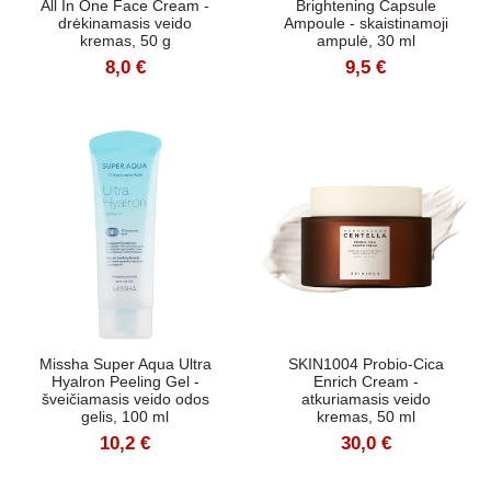
All In One Face Cream -
Brightening Capsule
drėkinamasis veido
Ampoule - skaistinamoji
kremas, 50 g
ampulė, 30 ml
8,0 €
9,5 €
Missha Super Aqua Ultra
SKIN1004 Probio-Cica
Hyalron Peeling Gel -
Enrich Cream -
šveičiamasis veido odos
atkuriamasis veido
gelis, 100 ml
kremas, 50 ml
10,2 €
30,0 €