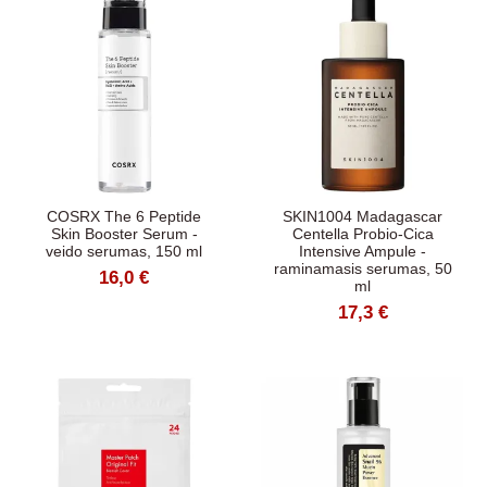
COSRX The 6 Peptide
SKIN1004 Madagascar
Skin Booster Serum -
Centella Probio-Cica
veido serumas, 150 ml
Intensive Ampule -
raminamasis serumas, 50
16,0 €
ml
17,3 €