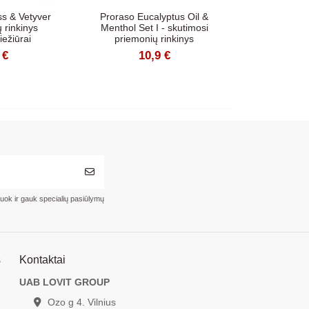
s & Vetyver
Proraso Eucalyptus Oil &
 rinkinys
Menthol Set I - skutimosi
iežiūrai
priemonių rinkinys
 €
10,9 €
ruok ir gauk specialių pasiūlymų
s
Kontaktai
UAB LOVIT GROUP
Ozo g 4. Vilnius