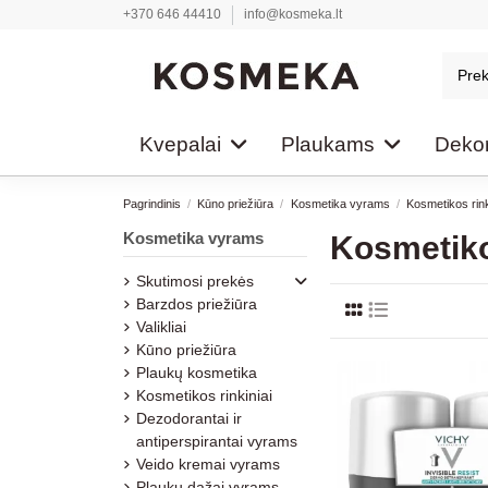
+370 646 44410
info@kosmeka.lt
Kvepalai
Plaukams
Dekor
Pagrindinis
Kūno priežiūra
Kosmetika vyrams
Kosmetikos rink
Kosmetika vyrams
Kosmetiko
Skutimosi prekės
Barzdos priežiūra
Valikliai
Kūno priežiūra
Plaukų kosmetika
Kosmetikos rinkiniai
Dezodorantai ir
antiperspirantai vyrams
Veido kremai vyrams
Plaukų dažai vyrams