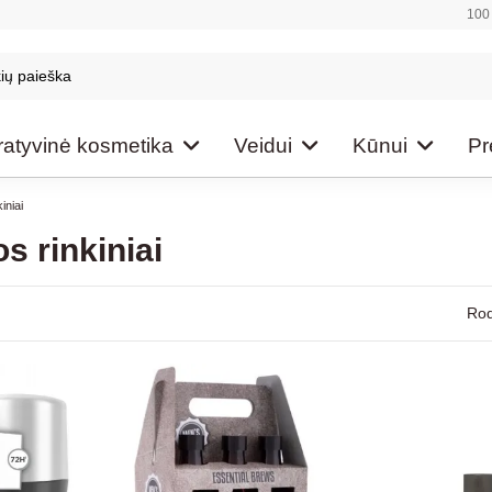
100 
atyvinė kosmetika
Veidui
Kūnui
Pr
iniai
s rinkiniai
Rod