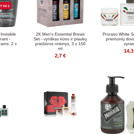
nvisible
2K Men's Essential Brews
Proraso White Se
rant -
Set - vyriškas kūno ir plaukų
priemonių dova
rams, 2 x
priežiūros rinkinys, 3 x 150
vyra
ml
14,3
2,7 €