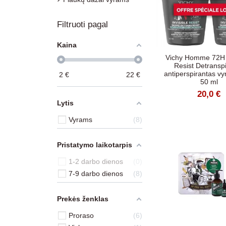
Filtruoti pagal
Kaina
Vichy Homme 72H I
Resist Detranspi
antiperspirantas vy
2
€
22
€
50 ml
20,0 €
Lytis
Vyrams
8
Pristatymo laikotarpis
1-2 darbo dienos
0
7-9 darbo dienos
8
Prekės ženklas
Proraso
6