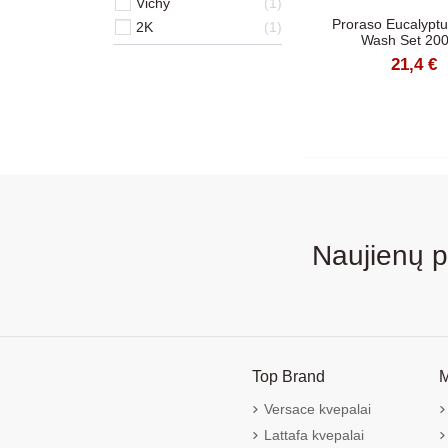
Vichy
1
Proraso Eucalypt
2K
1
Wash Set 200
21,4 €
Naujienų 
Top Brand
M
Versace kvepalai
Lattafa kvepalai