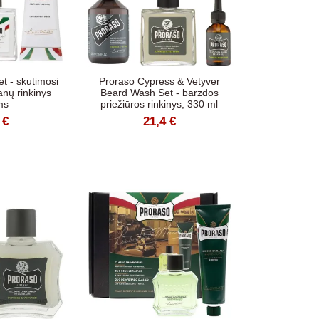
t - skutimosi
Proraso Cypress & Vetyver
nų rinkinys
Beard Wash Set - barzdos
ms
priežiūros rinkinys, 330 ml
 €
21,4 €