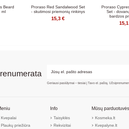
us Beard
Proraso Red Sandalwood Set
Proraso Cypres
 ml
- skutimosi priemonių rinkinys
Set - dovanų
bardzos pr
15,3 €
15,1
prenumerata
Geriausi pasiūlymai – tiesiai į Tavo el. paštą. Užsiprenume
eniu
Info
Mūsų parduotuvė
Kvepalai
Taisyklės
Kosmeka.lt
Plaukų priežiūra
Rekvizitai
Kvepalyne.lt