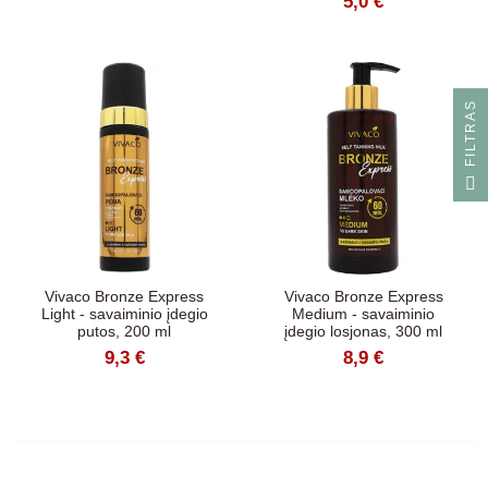
5,0 €
S
F
I
L
T
R
A
Vivaco Bronze Express
Vivaco Bronze Express
Light - savaiminio įdegio
Medium - savaiminio
putos, 200 ml
įdegio losjonas, 300 ml
9,3 €
8,9 €