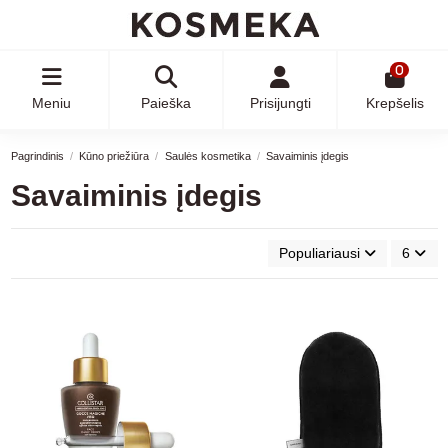
0
Meniu
Paieška
Prisijungti
Krepšelis
Pagrindinis
Kūno priežiūra
Saulės kosmetika
Savaiminis įdegis
Savaiminis įdegis
Populiariausi
6