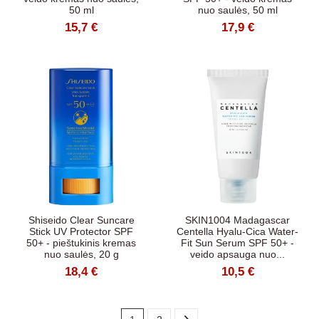
50 ml
nuo saulės, 50 ml
15,7 €
17,9 €
Shiseido Clear Suncare
SKIN1004 Madagascar
Stick UV Protector SPF
Centella Hyalu-Cica Water-
50+ - pieštukinis kremas
Fit Sun Serum SPF 50+ -
nuo saulės, 20 g
veido apsauga nuo...
18,4 €
10,5 €