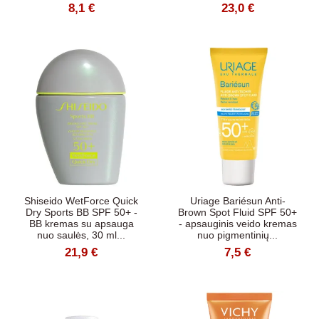
8,1 €
23,0 €
Shiseido WetForce Quick
Uriage Bariésun Anti-
Dry Sports BB SPF 50+ -
Brown Spot Fluid SPF 50+
BB kremas su apsauga
- apsauginis veido kremas
nuo saulės, 30 ml...
nuo pigmentinių...
21,9 €
7,5 €