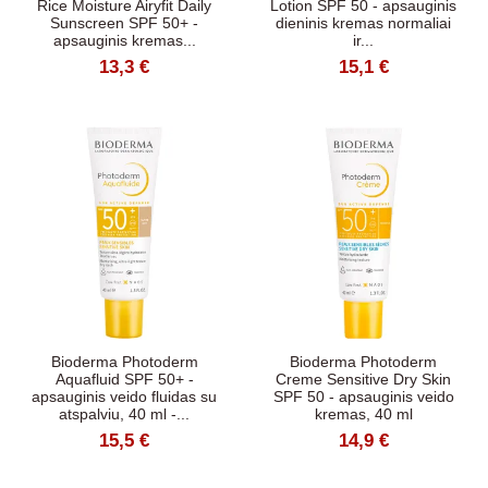
Rice Moisture Airyfit Daily
Lotion SPF 50 - apsauginis
Sunscreen SPF 50+ -
dieninis kremas normaliai
apsauginis kremas...
ir...
13,3 €
15,1 €
Bioderma Photoderm
Bioderma Photoderm
Aquafluid SPF 50+ -
Creme Sensitive Dry Skin
apsauginis veido fluidas su
SPF 50 - apsauginis veido
atspalviu, 40 ml -...
kremas, 40 ml
15,5 €
14,9 €