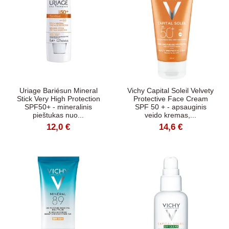
Uriage Bariésun Mineral
Vichy Capital Soleil Velvety
Stick Very High Protection
Protective Face Cream
SPF50+ - mineralinis
SPF 50 + - apsauginis
pieštukas nuo...
veido kremas,...
12,0 €
14,6 €