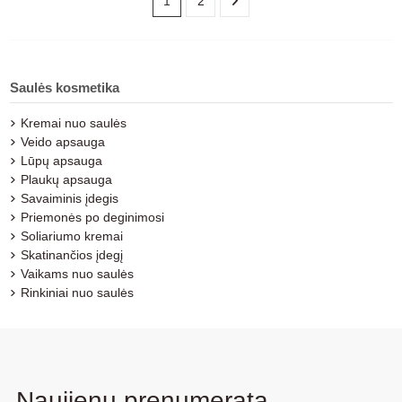
1
2
Saulės kosmetika
Kremai nuo saulės
Veido apsauga
Lūpų apsauga
Plaukų apsauga
Savaiminis įdegis
Priemonės po deginimosi
Soliariumo kremai
Skatinančios įdegį
Vaikams nuo saulės
Rinkiniai nuo saulės
Naujienų prenumerata