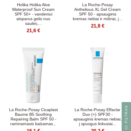
Holika Holika Aloe
La Roche-Posay
Waterproof Sun Cream
Anthelious XL Gel Cream
SPF 50+ - vandeniui
SPF 50 - apsauginis
atsparus gelis nuo
kremas riebiai ir mišriai, į...
saulės,...
21,8 €
21,6 €
S
La Roche-Posay Cicaplast
La Roche-Posay Effaclar
Baume B5 Soothing
Duo (+) SPF30 -
Repairing Balm SPF 50 -
apsauginis kremas riebiai,
raminamasis balzamas...
į spuogus linkusiai...
F
I
L
T
R
A
16,1 €
20,2 €