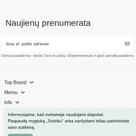
Naujienų prenumerata
Geriausi pasiūlymai – tiesiai į Tavo el. paštą. Užsiprenumeruok ir gauk specialių pasiūlymų
Top Brand
Meniu
Info
Mūsų parduotuvės
Informuojame, kad svetainėje naudojami slapukai
.
Paspaudę mygtuką „Sutinku“ arba naršydami toliau patvirtinsite
Kontaktai
savo sutikimą.