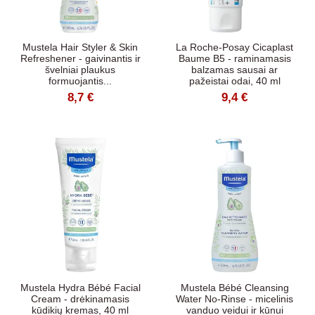
Mustela Hair Styler & Skin
La Roche-Posay Cicaplast
Refreshener - gaivinantis ir
Baume B5 - raminamasis
švelniai plaukus
balzamas sausai ar
formuojantis...
pažeistai odai, 40 ml
8,7 €
9,4 €
Mustela Hydra Bébé Facial
Mustela Bébé Cleansing
Cream - drėkinamasis
Water No-Rinse - micelinis
kūdikių kremas, 40 ml
vanduo veidui ir kūnui