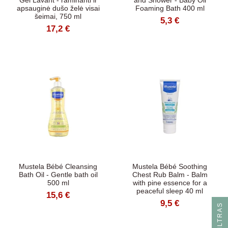
Gel Lavant - raminanti ir
and Shower - Baby Oil
apsauginė dušo želė visai
Foaming Bath 400 ml
šeimai, 750 ml
5,3 €
17,2 €
Mustela Bébé Cleansing
Mustela Bébé Soothing
Bath Oil - Gentle bath oil
Chest Rub Balm - Balm
500 ml
with pine essence for a
peaceful sleep 40 ml
15,6 €
9,5 €
S