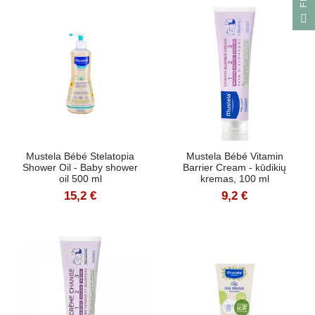
F
I
L
T
R
A
Mustela Bébé Stelatopia
Mustela Bébé Vitamin
Shower Oil - Baby shower
Barrier Cream - kūdikių
oil 500 ml
kremas, 100 ml
15,2 €
9,2 €