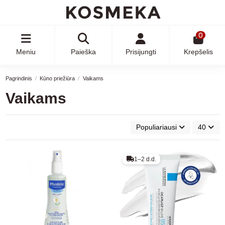
0
Meniu
Paieška
Prisijungti
Krepšelis
Pagrindinis
Kūno priežiūra
Vaikams
Vaikams
Populiariausi
40
1–2 d.d.