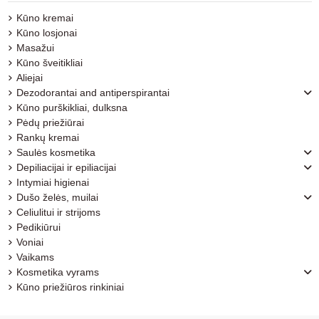
Kūno kremai
Kūno losjonai
Masažui
Kūno šveitikliai
Aliejai
Dezodorantai and antiperspirantai
Kūno purškikliai, dulksna
Pėdų priežiūrai
Rankų kremai
Saulės kosmetika
Depiliacijai ir epiliacijai
Intymiai higienai
Dušo želės, muilai
Celiulitui ir strijoms
Pedikiūrui
Voniai
Vaikams
Kosmetika vyrams
Kūno priežiūros rinkiniai