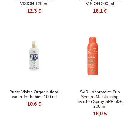
VISION 120 ml
VISION 200 ml
12,3 €
16,1 €
Purity Vision Organic floral
SVR Laboratoire Sun
water for babies 100 ml
Secure Moisturising
Invisible Spray SPF 50+,
10,6 €
200 ml
18,0 €