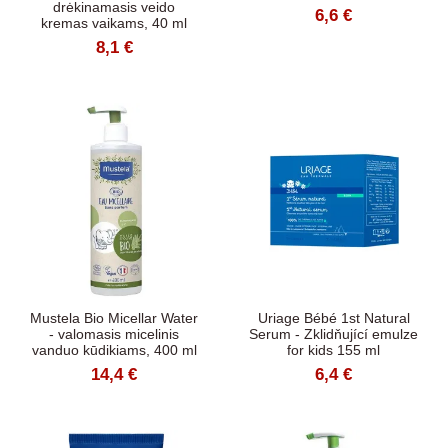
drėkinamasis veido
6,6 €
kremas vaikams, 40 ml
8,1 €
Mustela Bio Micellar Water
Uriage Bébé 1st Natural
- valomasis micelinis
Serum - Zklidňující emulze
vanduo kūdikiams, 400 ml
for kids 155 ml
14,4 €
6,4 €