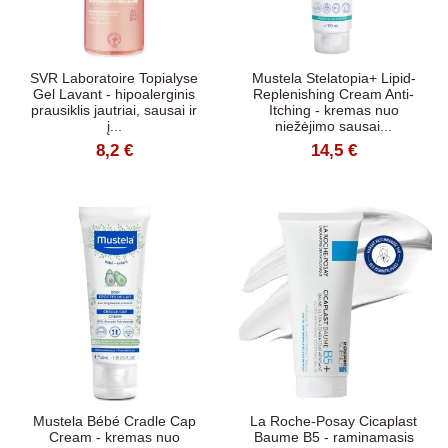
SVR Laboratoire Topialyse
Mustela Stelatopia+ Lipid-
Gel Lavant - hipoalerginis
Replenishing Cream Anti-
prausiklis jautriai, sausai ir
Itching - kremas nuo
į...
niežėjimo sausai...
8,2 €
14,5 €
Mustela Bébé Cradle Cap
La Roche-Posay Cicaplast
Cream - kremas nuo
Baume B5 - raminamasis