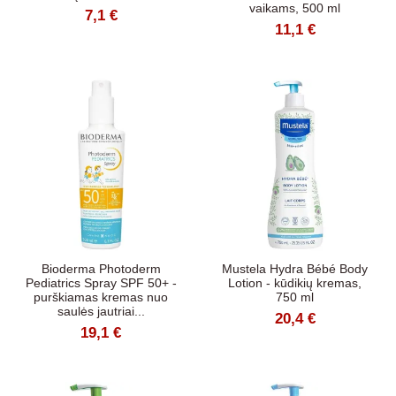
vaikams, 500 ml
7,1 €
11,1 €
Bioderma Photoderm
Mustela Hydra Bébé Body
Pediatrics Spray SPF 50+ -
Lotion - kūdikių kremas,
purškiamas kremas nuo
750 ml
saulės jautriai...
20,4 €
19,1 €