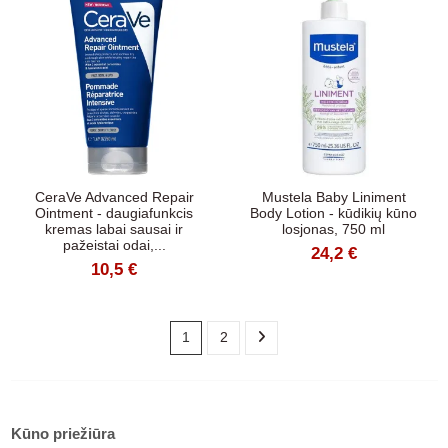
CeraVe Advanced Repair
Mustela Baby Liniment
Ointment - daugiafunkcis
Body Lotion - kūdikių kūno
kremas labai sausai ir
losjonas, 750 ml
pažeistai odai,...
24,2 €
10,5 €
1
2
Kūno priežiūra