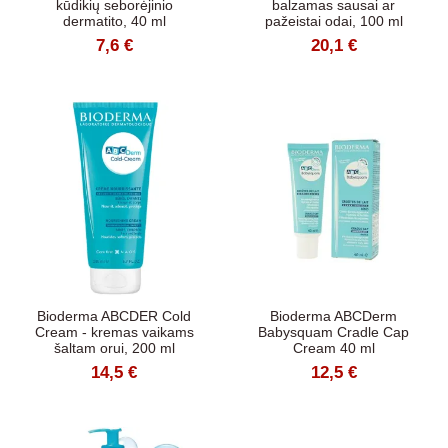
kūdikių seborėjinio
balzamas sausai ar
dermatito, 40 ml
pažeistai odai, 100 ml
7,6 €
20,1 €
Bioderma ABCDER Cold
Bioderma ABCDerm
Cream - kremas vaikams
Babysquam Cradle Cap
šaltam orui, 200 ml
Cream 40 ml
14,5 €
12,5 €