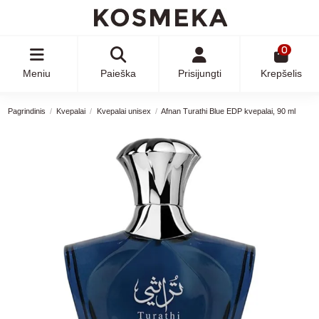
0
Meniu
Paieška
Prisijungti
Krepšelis
Pagrindinis
Kvepalai
Kvepalai unisex
Afnan Turathi Blue EDP kvepalai, 90 ml