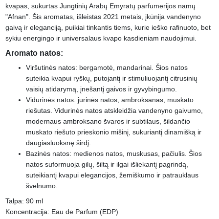
kvapas, sukurtas Jungtinių Arabų Emyratų parfumerijos namų
"Afnan". Šis aromatas, išleistas 2021 metais, įkūnija vandenyno
gaivą ir eleganciją, puikiai tinkantis tiems, kurie ieško rafinuoto, bet
sykiu energingo ir universalaus kvapo kasdieniam naudojimui.
Aromato natos:
Viršutinės natos: bergamotė, mandarinai. Šios natos
suteikia kvapui ryškų, putojantį ir stimuliuojantį citrusinių
vaisių atidarymą, įnešantį gaivos ir gyvybingumo.
Vidurinės natos: jūrinės natos, ambroksanas, muskato
riešutas. Vidurinės natos atskleidžia vandenyno gaivumo,
modernaus ambroksano švaros ir subtilaus, šildančio
muskato riešuto prieskonio mišinį, sukuriantį dinamišką ir
daugiasluoksnę širdį.
Bazinės natos: medienos natos, muskusas, pačiulis. Šios
natos suformuoja gilų, šiltą ir ilgai išliekantį pagrindą,
suteikiantį kvapui elegancijos, žemiškumo ir patrauklaus
švelnumo.
Talpa: 90 ml
Koncentracija: Eau de Parfum (EDP)