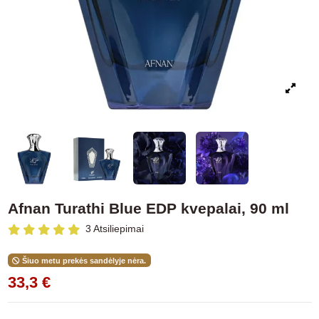
Afnan Turathi Blue EDP kvepalai, 90 ml
3 Atsiliepimai
Šiuo metu prekės sandėlyje nėra.
33,3 €