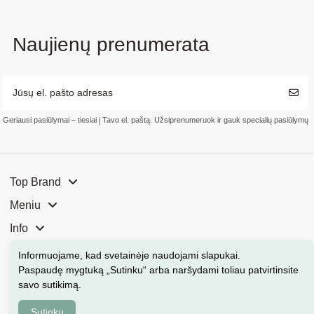
Naujienų prenumerata
Geriausi pasiūlymai – tiesiai į Tavo el. paštą. Užsiprenumeruok ir gauk specialių pasiūlymų
Top Brand
Meniu
Info
Mūsų parduotuvės
Informuojame, kad svetainėje naudojami slapukai
.
Paspaudę mygtuką „Sutinku“ arba naršydami toliau patvirtinsite
Kontaktai
savo sutikimą.
Sutinku