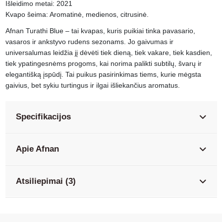
Išleidimo metai: 2021
Kvapo šeima: Aromatinė, medienos, citrusinė.
Afnan Turathi Blue – tai kvapas, kuris puikiai tinka pavasario,
vasaros ir ankstyvo rudens sezonams. Jo gaivumas ir
universalumas leidžia jį dėvėti tiek dieną, tiek vakare, tiek kasdien,
tiek ypatingesnėms progoms, kai norima palikti subtilų, švarų ir
elegantišką įspūdį. Tai puikus pasirinkimas tiems, kurie mėgsta
gaivius, bet sykiu turtingus ir ilgai išliekančius aromatus.
Specifikacijos
Apie Afnan
Atsiliepimai (3)