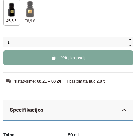
45,5 €
78,9 €
Dėti į krepšelį
Pristatysime:
08.21 – 08.24
|
Į paštomatą nuo
2,0 €
Specifikacijos
Talpa
50 ml