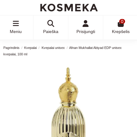
0
Meniu
Paieška
Prisijungti
Krepšelis
Pagrindinis
Kvepalai
Kvepalai unisex
Afnan Mukhallat Abiyad EDP unisex
kvepalai, 100 ml