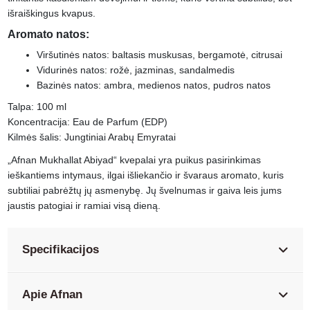
išraiškingus kvapus.
Aromato natos:
Viršutinės natos: baltasis muskusas, bergamotė, citrusai
Vidurinės natos: rožė, jazminas, sandalmedis
Bazinės natos: ambra, medienos natos, pudros natos
Talpa: 100 ml
Koncentracija: Eau de Parfum (EDP)
Kilmės šalis: Jungtiniai Arabų Emyratai
„Afnan Mukhallat Abiyad“ kvepalai yra puikus pasirinkimas
ieškantiems intymaus, ilgai išliekančio ir švaraus aromato, kuris
subtiliai pabrėžtų jų asmenybę. Jų švelnumas ir gaiva leis jums
jaustis patogiai ir ramiai visą dieną.
Specifikacijos
Apie Afnan