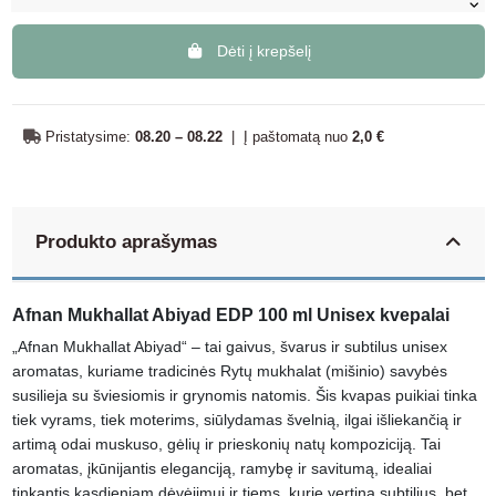
Dėti į krepšelį
Pristatysime:
08.20 – 08.22
|
Į paštomatą nuo
2,0 €
Produkto aprašymas
Afnan Mukhallat Abiyad EDP 100 ml Unisex kvepalai
„Afnan Mukhallat Abiyad“ – tai gaivus, švarus ir subtilus unisex
aromatas, kuriame tradicinės Rytų mukhalat (mišinio) savybės
susilieja su šviesiomis ir grynomis natomis. Šis kvapas puikiai tinka
tiek vyrams, tiek moterims, siūlydamas švelnią, ilgai išliekančią ir
artimą odai muskuso, gėlių ir prieskonių natų kompoziciją. Tai
aromatas, įkūnijantis eleganciją, ramybę ir savitumą, idealiai
tinkantis kasdieniam dėvėjimui ir tiems, kurie vertina subtilius, bet