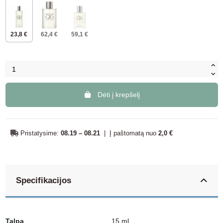
23,8 €
62,4 €
59,1 €
Dėti į krepšelį
Pristatysime:
08.19 – 08.21
|
Į paštomatą nuo
2,0 €
Specifikacijos
Talpa
15 ml