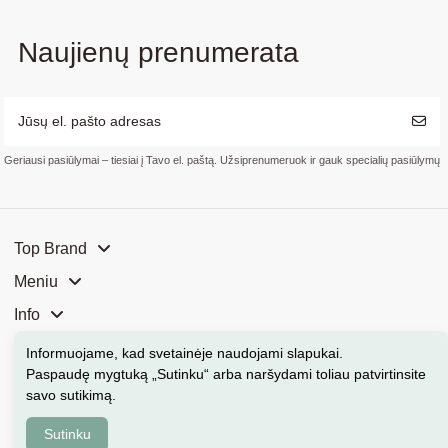
Naujienų prenumerata
Geriausi pasiūlymai – tiesiai į Tavo el. paštą. Užsiprenumeruok ir gauk specialių pasiūlymų
Top Brand
Meniu
Info
Mūsų parduotuvės
Informuojame, kad svetainėje naudojami slapukai
.
Paspaudę mygtuką „Sutinku“ arba naršydami toliau patvirtinsite
Kontaktai
savo sutikimą.
Sutinku
Kosmeka.lt © 2026 Visos teisės saugomos