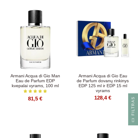
Armani Acqua di Gio Man
Armani Acqua di Gio Eau
Eau de Parfum EDP
de Parfum dovanų rinkinys
kvepalai vyrams, 100 ml
EDP 125 ml ir EDP 15 ml
vyrams
128,4 €
81,5 €
S
F
I
L
T
R
A