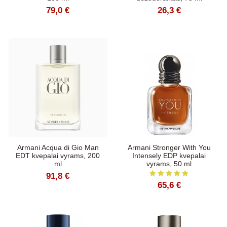
79,0 €
26,3 €
Armani Acqua di Gio Man
Armani Stronger With You
EDT kvepalai vyrams, 200
Intensely EDP kvepalai
ml
vyrams, 50 ml
91,8 €
65,6 €