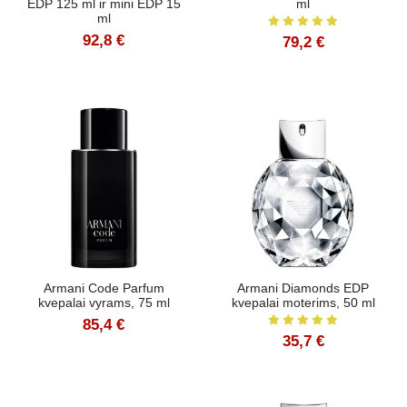
EDP 125 ml ir mini EDP 15
ml
ml
92,8 €
79,2 €
Armani Code Parfum
Armani Diamonds EDP
kvepalai vyrams, 75 ml
kvepalai moterims, 50 ml
85,4 €
35,7 €