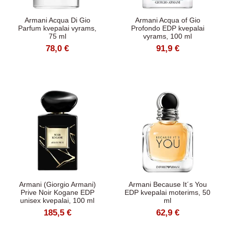
Armani Acqua Di Gio
Armani Acqua of Gio
Parfum kvepalai vyrams,
Profondo EDP kvepalai
75 ml
vyrams, 100 ml
78,0 €
91,9 €
Armani (Giorgio Armani)
Armani Because It´s You
Prive Noir Kogane EDP
EDP kvepalai moterims, 50
unisex kvepalai, 100 ml
ml
185,5 €
62,9 €