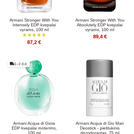
Armani Stronger With You
Armani Stronger With You
Intensely EDP kvepalai
Absolutely EDP kvepalai
vyrams, 100 ml
vyrams, 100 ml
89,4 €
87,2 €
1–2 d.d.
Armani Acqua di Gioia
Armani Acqua di Gio Man
EDP kvepalai moterims,
Deostick - pieštukinis
100 ml
dezodorantas, 75 ml