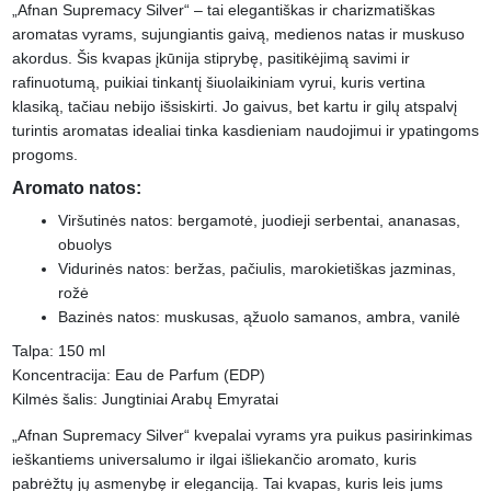
„Afnan Supremacy Silver“ – tai elegantiškas ir charizmatiškas
aromatas vyrams, sujungiantis gaivą, medienos natas ir muskuso
akordus. Šis kvapas įkūnija stiprybę, pasitikėjimą savimi ir
rafinuotumą, puikiai tinkantį šiuolaikiniam vyrui, kuris vertina
klasiką, tačiau nebijo išsiskirti. Jo gaivus, bet kartu ir gilų atspalvį
turintis aromatas idealiai tinka kasdieniam naudojimui ir ypatingoms
progoms.
Aromato natos:
Viršutinės natos: bergamotė, juodieji serbentai, ananasas,
obuolys
Vidurinės natos: beržas, pačiulis, marokietiškas jazminas,
rožė
Bazinės natos: muskusas, ąžuolo samanos, ambra, vanilė
Talpa: 150 ml
Koncentracija: Eau de Parfum (EDP)
Kilmės šalis: Jungtiniai Arabų Emyratai
„Afnan Supremacy Silver“ kvepalai vyrams yra puikus pasirinkimas
ieškantiems universalumo ir ilgai išliekančio aromato, kuris
pabrėžtų jų asmenybę ir eleganciją. Tai kvapas, kuris leis jums