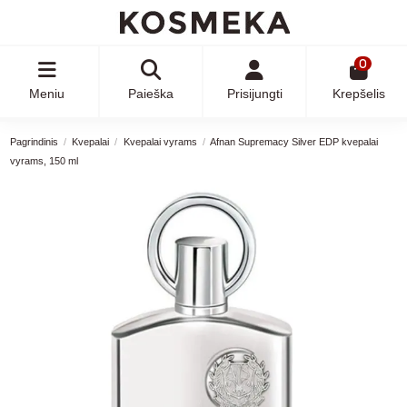
0
Meniu
Paieška
Prisijungti
Krepšelis
Pagrindinis
Kvepalai
Kvepalai vyrams
Afnan Supremacy Silver EDP kvepalai
vyrams, 150 ml