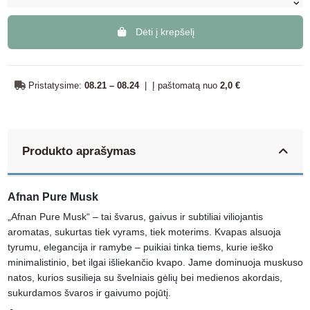
Dėti į krepšelį
Pristatysime:
08.21 – 08.24
|
Į paštomatą nuo
2,0 €
Produkto aprašymas
Afnan Pure Musk
„Afnan Pure Musk“ – tai švarus, gaivus ir subtiliai viliojantis
aromatas, sukurtas tiek vyrams, tiek moterims. Kvapas alsuoja
tyrumu, elegancija ir ramybe – puikiai tinka tiems, kurie ieško
minimalistinio, bet ilgai išliekančio kvapo. Jame dominuoja muskuso
natos, kurios susilieja su švelniais gėlių bei medienos akordais,
sukurdamos švaros ir gaivumo pojūtį.