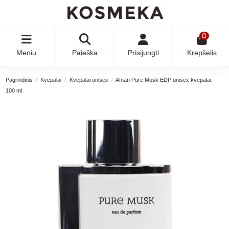
0
Meniu
Paieška
Prisijungti
Krepšelis
Pagrindinis
Kvepalai
Kvepalai unisex
Afnan Pure Musk EDP unisex kvepalai,
100 ml