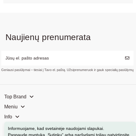
Naujienų prenumerata
Geriausi pasiūlymai – tiesiai į Tavo el. paštą. Užsiprenumeruok ir gauk specialių pasiūlymų
Top Brand
Meniu
Info
Mūsų parduotuvės
Informuojame, kad svetainėje naudojami slapukai
.
Paspaudę mygtuką „Sutinku“ arba naršydami toliau patvirtinsite