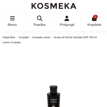
0
Meniu
Paieška
Prisijungti
Krepšelis
Pagrindinis
Kvepalai
Kvepalai unisex
Acqua di Parma Sandalo EDP 180 ml
unisex kvepalai