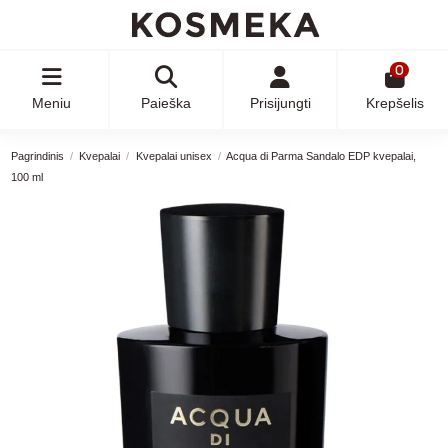
0
Meniu
Paieška
Prisijungti
Krepšelis
Pagrindinis
Kvepalai
Kvepalai unisex
Acqua di Parma Sandalo EDP kvepalai,
100 ml