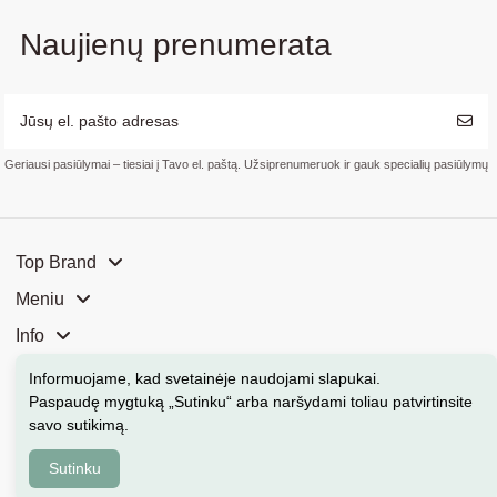
Naujienų prenumerata
Geriausi pasiūlymai – tiesiai į Tavo el. paštą. Užsiprenumeruok ir gauk specialių pasiūlymų
Top Brand
Meniu
Info
Mūsų parduotuvės
Informuojame, kad svetainėje naudojami slapukai
.
Paspaudę mygtuką „Sutinku“ arba naršydami toliau patvirtinsite
Kontaktai
savo sutikimą.
Sutinku
Kosmeka.lt © 2026 Visos teisės saugomos