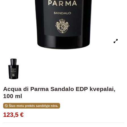
Acqua di Parma Sandalo EDP kvepalai,
100 ml
Šiuo metu prekės sandėlyje nėra.
123,5 €