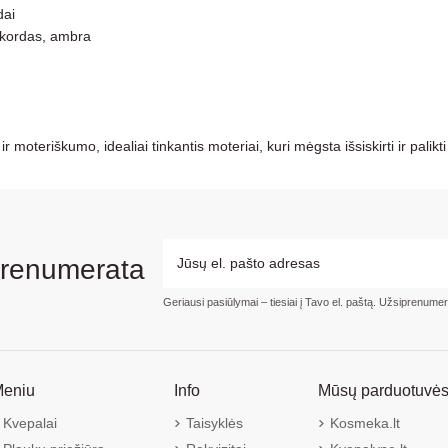
dai
akordas, ambra
 moteriškumo, idealiai tinkantis moteriai, kuri mėgsta išsiskirti ir palikti 
prenumerata
Geriausi pasiūlymai – tiesiai į Tavo el. paštą. Užsiprenume
eniu
Info
Mūsų parduotuvė
Kvepalai
Taisyklės
Kosmeka.lt