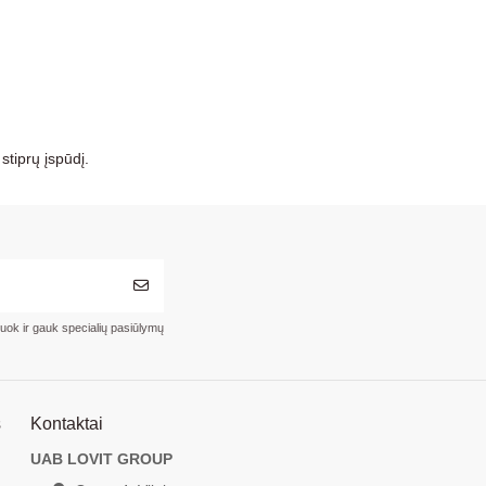
stiprų įspūdį.
ruok ir gauk specialių pasiūlymų
s
Kontaktai
UAB LOVIT GROUP