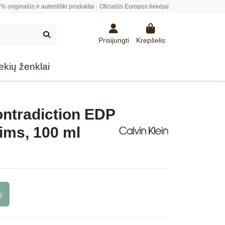
% originalūs ir autentiški produktai · Oficialūs Europos tiekėjai
Prisijungti
Krepšelis
ekių ženklai
ontradiction EDP
ims, 100 ml
į