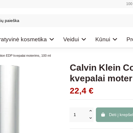
100 
atyvinė kosmetika
Veidui
Kūnui
Pr
ction EDP kvepalai moterims, 100 ml
Calvin Klein C
kvepalai moter
22,4 €
Dėti į krepšel