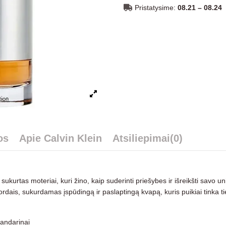
Pristatysime:
08.21 – 08.24
os
Apie Calvin Klein
Atsiliepimai
(0)
ukurtas moteriai, kuri žino, kaip suderinti priešybes ir išreikšti savo uni
dais, sukurdamas įspūdingą ir paslaptingą kvapą, kuris puikiai tinka tie
mandarinai