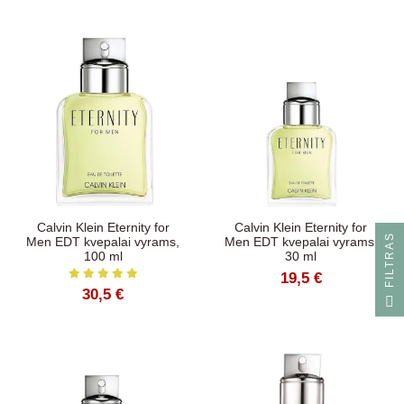
Calvin Klein Eternity for
Calvin Klein Eternity for
S
Men EDT kvepalai vyrams,
Men EDT kvepalai vyrams,
100 ml
30 ml
19,5 €
30,5 €
F
I
L
T
R
A