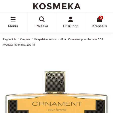
0
Meniu
Paieška
Prisijungti
Krepšelis
Pagrindinis
Kvepalai
Kvepalai moterims
Afnan Ornament pour Femme EDP
kvepalai moterims, 100 ml