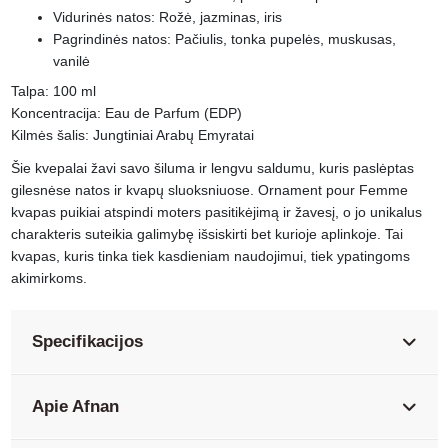
Vidurinės natos: Rožė, jazminas, iris
Pagrindinės natos: Pačiulis, tonka pupelės, muskusas,
vanilė
Talpa: 100 ml
Koncentracija: Eau de Parfum (EDP)
Kilmės šalis: Jungtiniai Arabų Emyratai
Šie kvepalai žavi savo šiluma ir lengvu saldumu, kuris paslėptas
gilesnėse natos ir kvapų sluoksniuose. Ornament pour Femme
kvapas puikiai atspindi moters pasitikėjimą ir žavesį, o jo unikalus
charakteris suteikia galimybę išsiskirti bet kurioje aplinkoje. Tai
kvapas, kuris tinka tiek kasdieniam naudojimui, tiek ypatingoms
akimirkoms.
Specifikacijos
Apie Afnan