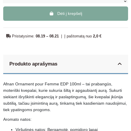
Dėti į krepšelį
Pristatysime:
08.19 – 08.21
|
Į paštomatą nuo
2,0 €
Produkto aprašymas
Afnan Ornament pour Femme EDP 100ml – tai prabangūs,
moteriški kvepalai, kurie sukuria šiltą ir apgaubiantį aurą. Sukurti
siekiant išryškinti eleganciją ir paslaptingumą, šie kvepalai įkūnija
subtilią, tačiau įsimintiną aurą, tinkamą tiek kasdieniam naudojimui,
tiek ypatingoms progoms.
Aromato natos:
Viršutinės natos: Bergamotė, pomidoro lapai