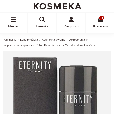
0
Meniu
Paieška
Prisijungti
Krepšelis
Pagrindinis
Kūno priežiūra
Kosmetika vyrams
Dezodorantai ir
antiperspirantai vyrams
Calvin Klein Eternity for Men dezodorantas 75 ml