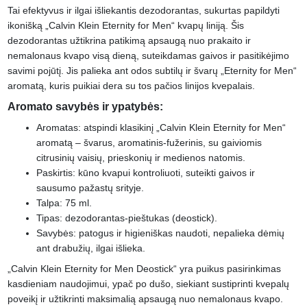
Tai efektyvus ir ilgai išliekantis dezodorantas, sukurtas papildyti
ikonišką „Calvin Klein Eternity for Men“ kvapų liniją. Šis
dezodorantas užtikrina patikimą apsaugą nuo prakaito ir
nemalonaus kvapo visą dieną, suteikdamas gaivos ir pasitikėjimo
savimi pojūtį. Jis palieka ant odos subtilų ir švarų „Eternity for Men“
aromatą, kuris puikiai dera su tos pačios linijos kvepalais.
Aromato savybės ir ypatybės:
Aromatas: atspindi klasikinį „Calvin Klein Eternity for Men“
aromatą – švarus, aromatinis-fužerinis, su gaiviomis
citrusinių vaisių, prieskonių ir medienos natomis.
Paskirtis: kūno kvapui kontroliuoti, suteikti gaivos ir
sausumo pažastų srityje.
Talpa: 75 ml.
Tipas: dezodorantas-pieštukas (deostick).
Savybės: patogus ir higieniškas naudoti, nepalieka dėmių
ant drabužių, ilgai išlieka.
„Calvin Klein Eternity for Men Deostick“ yra puikus pasirinkimas
kasdieniam naudojimui, ypač po dušo, siekiant sustiprinti kvepalų
poveikį ir užtikrinti maksimalią apsaugą nuo nemalonaus kvapo.