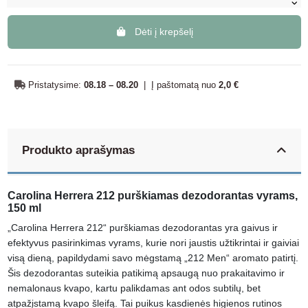
Dėti į krepšelį
Pristatysime:
08.18 – 08.20
|
Į paštomatą nuo
2,0 €
Produkto aprašymas
Carolina Herrera 212 purškiamas dezodorantas vyrams,
150 ml
„Carolina Herrera 212“ purškiamas dezodorantas yra gaivus ir
efektyvus pasirinkimas vyrams, kurie nori jaustis užtikrintai ir gaiviai
visą dieną, papildydami savo mėgstamą „212 Men“ aromato patirtį.
Šis dezodorantas suteikia patikimą apsaugą nuo prakaitavimo ir
nemalonaus kvapo, kartu palikdamas ant odos subtilų, bet
atpažįstamą kvapo šleifą. Tai puikus kasdienės higienos rutinos