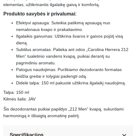
elementas, užtikrinantis ilgalaikę gaivą ir komfortą.
Produkto savybės ir privalumai:
Efektyvi apsauga: Suteikia patikimą apsaugą nuo
nemalonaus kvapo ir prakaitavimo.
Ilgalaikis gaivumas: Užtikrina švaros ir gaivos pojūtį visą
dieną.
Subtilus aromatas: Palieka ant odos „Carolina Herrera 212
Men“ tualetinio vandens kvapą, puikiai derantį su
pagrindiniu aromatu.
Patogus naudojimas: Purškiamo dezodoranto formatas
leidžia greitai ir tolygiai padengti odą.
Didelė talpa: 150 ml pakuotė užtikrina ilgalaikį naudojimą.
Talpa: 150 ml
Kilmės šalis: JAV
Šis dezodorantas puikiai papildys „212 Men“ kvapą, sukurdami
harmoningą ir išbaigtą aromatinę patirtį.
Specifikacijos