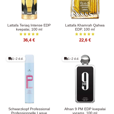
Lattafa Teriaq Intense EDP
Lattafa Khamrah Qahwa
kvepalai, 100 ml
EDP, 100 ml
36,4 €
22,6 €
1–2 d.d.
1–2 d.d.
Schwarzkopf Professional
Afnan 9 PM EDP kvepalai
Professionnelle Laque
vyrams, 100 ml