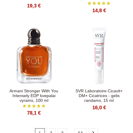
19,3 €
14,8 €
Armani Stronger With You
SVR Laboratoire Cicavit+
Intensely EDP kvepalai
DM+ Cicatrices - gelis
vyrams, 100 ml
randams, 15 ml
16,0 €
78,1 €