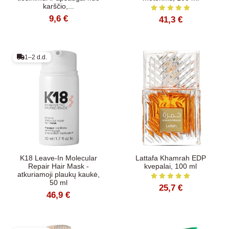
karščio,...
9,6 €
41,3 €
1–2 d.d.
K18 Leave-In Molecular
Lattafa Khamrah EDP
Repair Hair Mask -
kvepalai, 100 ml
atkuriamoji plaukų kaukė,
50 ml
25,7 €
46,9 €