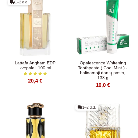
1–2 d.d.
Lattafa Angham EDP
Opalescence Whitening
kvepalai, 100 ml
Toothpaste ( Cool Mint ) -
balinamoji dantų pasta,
133 g
20,4 €
10,0 €
1–2 d.d.