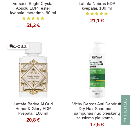
Versace Bright Crystal
Lattafa Nebras EDP
Absolu EDP Tester
kvepalai, 100 ml
kvepalai moterims, 90 ml
21,1 €
51,2 €
1–2 d.d.
S
Lattafa Badee Al Oud
Vichy Dercos Anti Dandruff
Honor & Glory EDP
Dry Hair Shampoo -
kvepalai, 100 ml
šampūnas nuo pleiskanų
sausiems plaukams,...
F
I
L
T
R
A
20,8 €
17,5 €