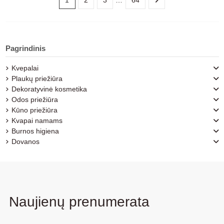
1
2
3
…
64
Pagrindinis
Kvepalai
Plaukų priežiūra
Dekoratyvinė kosmetika
Odos priežiūra
Kūno priežiūra
Kvapai namams
Burnos higiena
Dovanos
Naujienų prenumerata