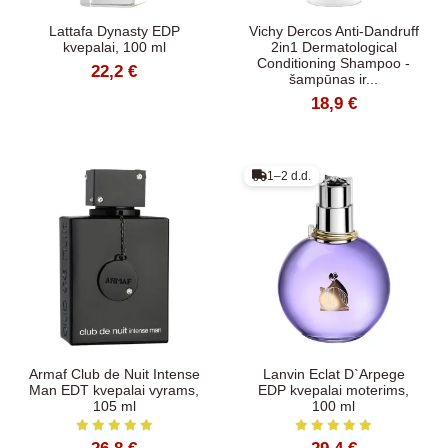
Lattafa Dynasty EDP
Vichy Dercos Anti-Dandruff
kvepalai, 100 ml
2in1 Dermatological
Conditioning Shampoo -
22,2 €
šampūnas ir...
18,9 €
1–2 d.d.
Armaf Club de Nuit Intense
Lanvin Eclat D`Arpege
Man EDT kvepalai vyrams,
EDP kvepalai moterims,
105 ml
100 ml