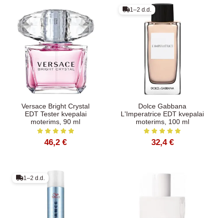
1–2 d.d.
Versace Bright Crystal
Dolce Gabbana
EDT Tester kvepalai
L'Imperatrice EDT kvepalai
moterims, 90 ml
moterims, 100 ml
46,2 €
32,4 €
1–2 d.d.