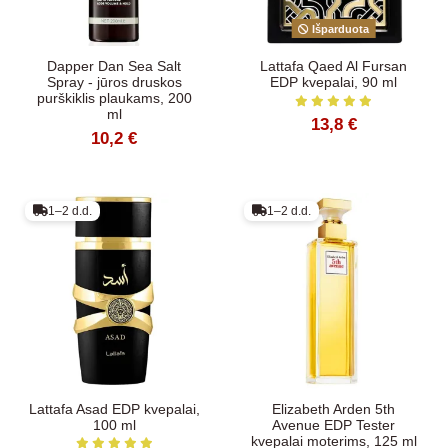
Išparduota
Dapper Dan Sea Salt
Lattafa Qaed Al Fursan
Spray - jūros druskos
EDP kvepalai, 90 ml
purškiklis plaukams, 200
ml
13,8 €
10,2 €
1–2 d.d.
1–2 d.d.
Lattafa Asad EDP kvepalai,
Elizabeth Arden 5th
100 ml
Avenue EDP Tester
kvepalai moterims, 125 ml