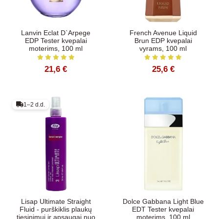
Lanvin Eclat D`Arpege
French Avenue Liquid
EDP Tester kvepalai
Brun EDP kvepalai
moterims, 100 ml
vyrams, 100 ml
21,6 €
25,6 €
1–2 d.d.
Lisap Ultimate Straight
Dolce Gabbana Light Blue
Fluid - purškiklis plaukų
EDT Tester kvepalai
tiesinimui ir apsaugai nuo
moterims, 100 ml