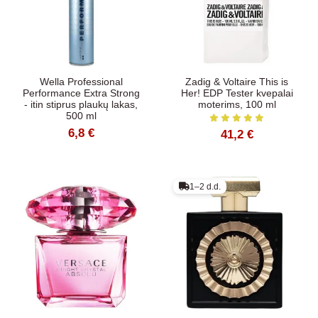
Wella Professional
Zadig & Voltaire This is
Performance Extra Strong
Her! EDP Tester kvepalai
- itin stiprus plaukų lakas,
moterims, 100 ml
500 ml
6,8 €
41,2 €
1–2 d.d.