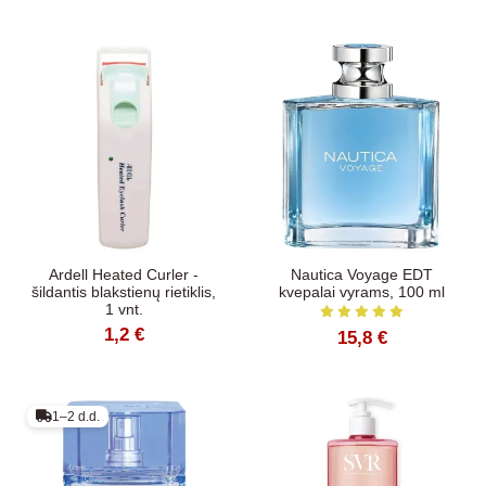
Ardell Heated Curler -
Nautica Voyage EDT
šildantis blakstienų rietiklis,
kvepalai vyrams, 100 ml
1 vnt.
1,2 €
15,8 €
1–2 d.d.