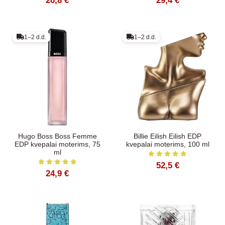
26,8 €
29,4 €
1–2 d.d.
1–2 d.d.
Hugo Boss Boss Femme
Billie Eilish Eilish EDP
EDP kvepalai moterims, 75
kvepalai moterims, 100 ml
ml
52,5 €
24,9 €