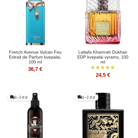
French Avenue Vulcan Feu
Lattafa Khamrah Dukhan
Extrait de Parfum kvepalai,
EDP kvepalai vyrams, 100
100 ml
ml
36,7 €
24,5 €
1–2 d.d.
1–2 d.d.