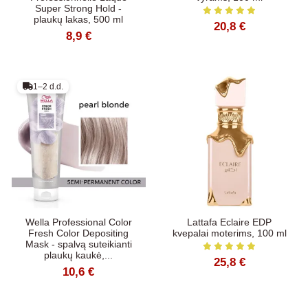
Super Strong Hold -
plaukų lakas, 500 ml
20,8 €
8,9 €
1–2 d.d.
Wella Professional Color
Lattafa Eclaire EDP
Fresh Color Depositing
kvepalai moterims, 100 ml
Mask - spalvą suteikianti
plaukų kaukė,...
25,8 €
10,6 €