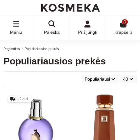
0
Meniu
Paieška
Prisijungti
Krepšelis
Pagrindinis
Populiariausios prekės
Populiariausios prekės
Populiariausi
40
1–2 d.d.