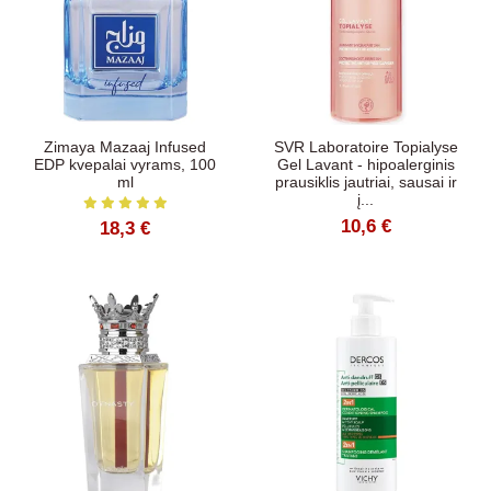
Zimaya Mazaaj Infused
SVR Laboratoire Topialyse
EDP kvepalai vyrams, 100
Gel Lavant - hipoalerginis
ml
prausiklis jautriai, sausai ir
į...
10,6 €
18,3 €