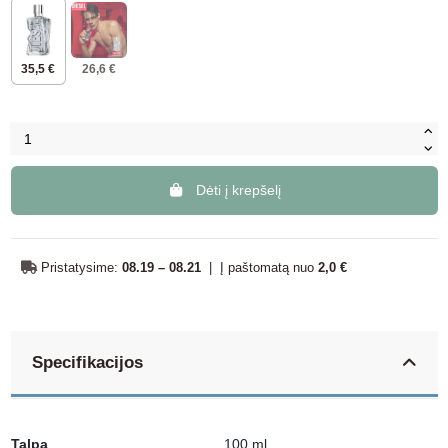
35,5 €
26,6 €
Dėti į krepšelį
Pristatysime:
08.19 – 08.21
|
Į paštomatą nuo
2,0 €
Specifikacijos
Talpa
100 ml