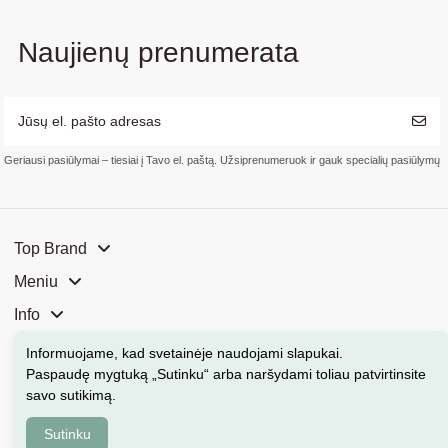
Naujienų prenumerata
Geriausi pasiūlymai – tiesiai į Tavo el. paštą. Užsiprenumeruok ir gauk specialių pasiūlymų
Top Brand
Meniu
Info
Mūsų parduotuvės
Informuojame, kad svetainėje naudojami slapukai
.
Paspaudę mygtuką „Sutinku“ arba naršydami toliau patvirtinsite
Kontaktai
savo sutikimą.
Sutinku
Kosmeka.lt © 2026 Visos teisės saugomos