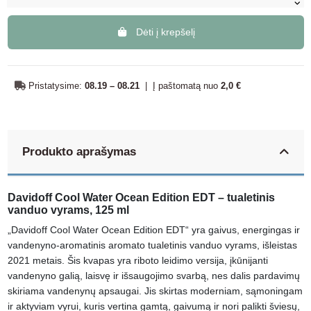
Dėti į krepšelį
Pristatysime:
08.19 – 08.21
|
Į paštomatą nuo
2,0 €
Produkto aprašymas
Davidoff Cool Water Ocean Edition EDT – tualetinis
vanduo vyrams, 125 ml
„Davidoff Cool Water Ocean Edition EDT“ yra gaivus, energingas ir
vandenyno-aromatinis aromato tualetinis vanduo vyrams, išleistas
2021 metais. Šis kvapas yra riboto leidimo versija, įkūnijanti
vandenyno galią, laisvę ir išsaugojimo svarbą, nes dalis pardavimų
skiriama vandenynų apsaugai. Jis skirtas moderniam, sąmoningam
ir aktyviam vyrui, kuris vertina gamtą, gaivumą ir nori palikti šviesų,