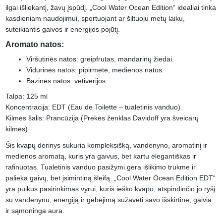
ilgai išliekantį, žavų įspūdį. „Cool Water Ocean Edition“ idealiai tinka
kasdieniam naudojimui, sportuojant ar šiltuoju metų laiku,
suteikiantis gaivos ir energijos pojūtį.
Aromato natos:
Viršutinės natos: greipfrutas, mandarinų žiedai.
Vidurinės natos: pipirmėtė, medienos natos.
Bazinės natos: vetiverijos.
Talpa: 125 ml
Koncentracija: EDT (Eau de Toilette – tualetinis vanduo)
Kilmės šalis: Prancūzija (Prekės ženklas Davidoff yra šveicarų
kilmės)
Šis kvapų derinys sukuria kompleksišką, vandenyno, aromatinį ir
medienos aromatą, kuris yra gaivus, bet kartu elegantiškas ir
rafinuotas. Tualetinis vanduo pasižymi gera išlikimo trukme ir
palieka gaivų, bet įsimintiną šleifą. „Cool Water Ocean Edition EDT“
yra puikus pasirinkimas vyrui, kuris ieško kvapo, atspindinčio jo ryšį
su vandenynu, energiją ir gebėjimą sužavėti savo išskirtine, gaivia
ir sąmoninga aura.