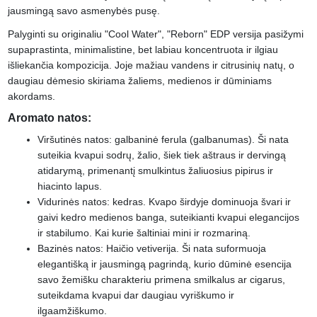
jausmingą savo asmenybės pusę.
Palyginti su originaliu "Cool Water", "Reborn" EDP versija pasižymi
supaprastinta, minimalistine, bet labiau koncentruota ir ilgiau
išliekančia kompozicija. Joje mažiau vandens ir citrusinių natų, o
daugiau dėmesio skiriama žaliems, medienos ir dūminiams
akordams.
Aromato natos:
Viršutinės natos: galbaninė ferula (galbanumas). Ši nata
suteikia kvapui sodrų, žalio, šiek tiek aštraus ir dervingą
atidarymą, primenantį smulkintus žaliuosius pipirus ir
hiacinto lapus.
Vidurinės natos: kedras. Kvapo širdyje dominuoja švari ir
gaivi kedro medienos banga, suteikianti kvapui elegancijos
ir stabilumo. Kai kurie šaltiniai mini ir rozmariną.
Bazinės natos: Haičio vetiverija. Ši nata suformuoja
elegantišką ir jausmingą pagrindą, kurio dūminė esencija
savo žemišku charakteriu primena smilkalus ar cigarus,
suteikdama kvapui dar daugiau vyriškumo ir
ilgaamžiškumo.