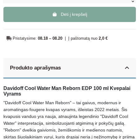
Dėti į krepšelį
Pristatysime:
08.18 – 08.20
|
Į paštomatą nuo
2,0 €
Produkto aprašymas
Davidoff Cool Water Man Reborn EDP 100 ml Kvepalai
Vyrams
"Davidoff Cool Water Man Reborn" – tai gaivus, modernus ir
aromatingas-fougere kvapas vyrams, išleistas 2022 metais. Šis
kvapusis vanduo yra nauja, atnaujinta legendinio "Davidoff Cool
Water" interpretacija, simbolizuojanti atgimimą ir pokyčių galią.
"Reborn" dvelkia gaiviomis, žemiškomis ir medienos natomis,
skirtas šiuolaikiniam vyrui, kuris drąsiai neria į nežinomybę ir priima