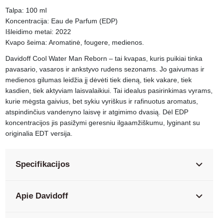
Talpa: 100 ml
Koncentracija: Eau de Parfum (EDP)
Išleidimo metai: 2022
Kvapo šeima: Aromatinė, fougere, medienos.
Davidoff Cool Water Man Reborn – tai kvapas, kuris puikiai tinka
pavasario, vasaros ir ankstyvo rudens sezonams. Jo gaivumas ir
medienos gilumas leidžia jį dėvėti tiek dieną, tiek vakare, tiek
kasdien, tiek aktyviam laisvalaikiui. Tai idealus pasirinkimas vyrams,
kurie mėgsta gaivius, bet sykiu vyriškus ir rafinuotus aromatus,
atspindinčius vandenyno laisvę ir atgimimo dvasią. Dėl EDP
koncentracijos jis pasižymi geresniu ilgaamžiškumu, lyginant su
originalia EDT versija.
Specifikacijos
Apie Davidoff