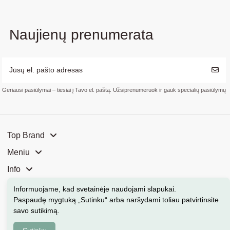
Naujienų prenumerata
Geriausi pasiūlymai – tiesiai į Tavo el. paštą. Užsiprenumeruok ir gauk specialių pasiūlymų
Top Brand
Meniu
Info
Mūsų parduotuvės
Informuojame, kad svetainėje naudojami slapukai
.
Paspaudę mygtuką „Sutinku“ arba naršydami toliau patvirtinsite
Kontaktai
savo sutikimą.