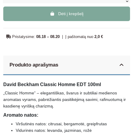
Dėti į krepšelį
Pristatysime:
08.18 – 08.20
|
Į paštomatą nuo
2,0 €
Produkto aprašymas
David Beckham Classic Homme EDT 100ml
„Classic Homme“ – elegantiškas, švarus ir subtiliai medienos
aromatas vyrams, pabrėžiantis pasitikėjimą savimi, rafinuotumą ir
kasdienę vyrišką charizmą.
Aromato natos:
Viršutinės natos: citrusai, bergamotė, greipfrutas
Vidurinės natos: levanda, jazminas, rožė