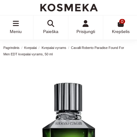
0
Meniu
Paieška
Prisijungti
Krepšelis
Pagrindinis
Kvepalai
Kvepalai vyrams
Cavalli Roberto Paradise Found For
Men EDT kvepalai vyrams, 50 ml