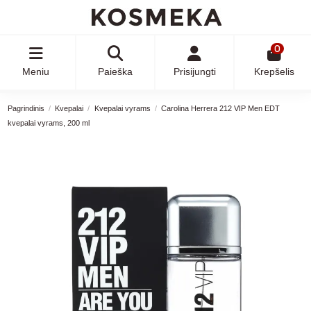
0
Meniu
Paieška
Prisijungti
Krepšelis
Pagrindinis
Kvepalai
Kvepalai vyrams
Carolina Herrera 212 VIP Men EDT
kvepalai vyrams, 200 ml