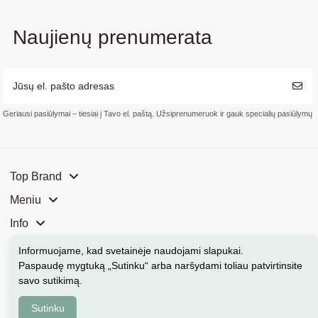
Naujienų prenumerata
Geriausi pasiūlymai – tiesiai į Tavo el. paštą. Užsiprenumeruok ir gauk specialių pasiūlymų
Top Brand
Meniu
Info
Mūsų parduotuvės
Informuojame, kad svetainėje naudojami slapukai
.
Paspaudę mygtuką „Sutinku“ arba naršydami toliau patvirtinsite
Kontaktai
savo sutikimą.
Sutinku
Kosmeka.lt © 2026 Visos teisės saugomos