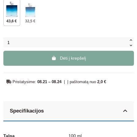
43,6 €
32,5 €
Dėti į krepšelį
Pristatysime:
08.21 – 08.24
|
Į paštomatą nuo
2,0 €
Specifikacijos
Talpa
100 ml