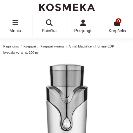
0
Meniu
Paieška
Prisijungti
Krepšelis
Pagrindinis
Kvepalai
Kvepalai vyrams
Armaf Magnificent Homme EDP
kvepalai vyrams, 100 ml