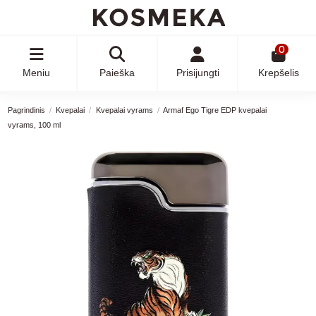
0
Meniu
Paieška
Prisijungti
Krepšelis
Pagrindinis
Kvepalai
Kvepalai vyrams
Armaf Ego Tigre EDP kvepalai
vyrams, 100 ml