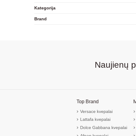
Kategorija
Brand
Naujienų 
Top Brand
M
Versace kvepalai
Lattafa kvepalai
Dolce Gabbana kvepalai
Afnan kvepalai