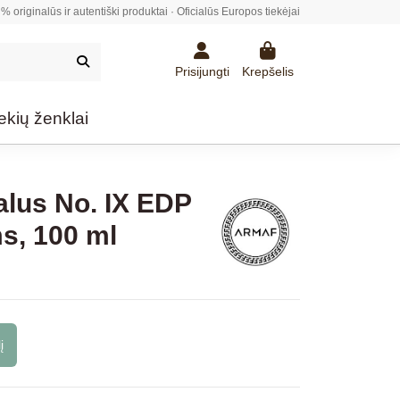
% originalūs ir autentiški produktai · Oficialūs Europos tiekėjai
Prisijungti
Krepšelis
ekių ženklai
lus No. IX EDP
s, 100 ml
į