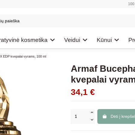
100 
atyvinė kosmetika
Veidui
Kūnui
Pr
IX EDP kvepalai vyrams, 100 ml
Armaf Bucepha
kvepalai vyram
34,1 €
Dėti į krepšel