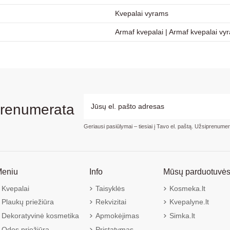
Kvepalai vyrams
Armaf kvepalai
|
Armaf kvepalai vy
prenumerata
Geriausi pasiūlymai – tiesiai į Tavo el. paštą. Užsiprenume
eniu
Info
Mūsų parduotuvė
Kvepalai
Taisyklės
Kosmeka.lt
Plaukų priežiūra
Rekvizitai
Kvepalyne.lt
Dekoratyvinė kosmetika
Apmokėjimas
Simka.lt
Odos priežiūra
Pristatymas