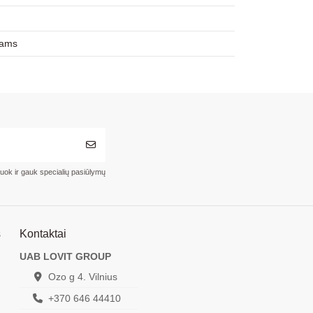
rams
ruok ir gauk specialių pasiūlymų
s
Kontaktai
UAB LOVIT GROUP
Ozo g 4. Vilnius
+370 646 44410