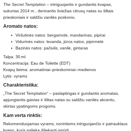
The Secret Temptation
– intriguojantis ir gundantis kvapas,
sukurtas 2014 m., derinantis šviežias citrusų natas su šiltais
prieskoniais ir saldžiu vanilės poskoniu.
Aromato natos:
Viršutinės natos: bergamotė, mandarinas, pipirai
Vidurinės natos: levanda, jūros natos, pipirmėtė
Bazinės natos: pačiulis, vanilė, gintaras
Talpa: 30 ml
Koncentracija: Eau de Toilette (EDT)
Kvapų šeima: aromatiniai–prieskoniniai–medienos
Lytis: vyrams
Charakteristika:
„The Secret Temptation“ – paslaptingas ir gundantis aromatas,
apjungiantis gaivias ir šiltas natas su saldžiu vanilės akcentu,
skirtas ypatingoms progoms.
Kam verta rinktis:
Rekomenduojamas vyrams, norintiems intriguojančio ir patrauklaus
kvapo, kuris palieka išliekantį įspūdį.