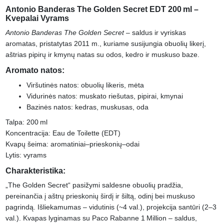
Antonio Banderas The Golden Secret EDT 200 ml –
Kvepalai Vyrams
Antonio Banderas The Golden Secret
– saldus ir vyriskas
aromatas, pristatytas 2011 m., kuriame susijungia obuolių likerį,
aštrias pipirų ir kmynų natas su odos, kedro ir muskuso baze.
Aromato natos:
Viršutinės natos: obuolių likeris, mėta
Vidurinės natos: muskato riešutas, pipirai, kmynai
Bazinės natos: kedras, muskusas, oda
Talpa: 200 ml
Koncentracija: Eau de Toilette (EDT)
Kvapų šeima: aromatiniai–prieskonių–odai
Lytis: vyrams
Charakteristika:
„The Golden Secret“ pasižymi saldesne obuolių pradžia,
pereinančia į aštrų prieskonių širdį ir šiltą, odinį bei muskuso
pagrindą. Išliekamumas – vidutinis (~4 val.), projekcija santūri (2–3
val.). Kvapas lyginamas su Paco Rabanne 1 Million – saldus,