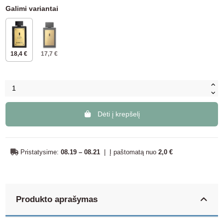
Galimi variantai
18,4 €
17,7 €
Dėti į krepšelį
Pristatysime:
08.19 – 08.21
|
Į paštomatą nuo
2,0 €
Produkto aprašymas