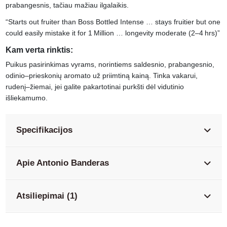
prabangesnis, tačiau mažiau ilgalaikis.
“Starts out fruiter than Boss Bottled Intense … stays fruitier but one
could easily mistake it for 1 Million … longevity moderate (2–4 hrs)”
Kam verta rinktis:
Puikus pasirinkimas vyrams, norintiems saldesnio, prabangesnio,
odinio–prieskonių aromato už priimtiną kainą. Tinka vakarui,
rudenį–žiemai, jei galite pakartotinai purkšti dėl vidutinio
išliekamumo.
Specifikacijos
Apie Antonio Banderas
Atsiliepimai (1)