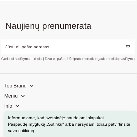
Naujienų prenumerata
Geriausi pasiūlymai – tiesiai į Tavo el. paštą. Užsiprenumeruok ir gauk specialių pasiūlymų
Top Brand
Meniu
Info
Mūsų parduotuvės
Informuojame, kad svetainėje naudojami slapukai
.
Paspaudę mygtuką „Sutinku“ arba naršydami toliau patvirtinsite
Kontaktai
savo sutikimą.