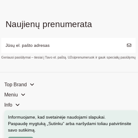
Naujienų prenumerata
Geriausi pasiūlymai – tiesiai į Tavo el. paštą. Užsiprenumeruok ir gauk specialių pasiūlymų
Top Brand
Meniu
Info
Mūsų parduotuvės
Informuojame, kad svetainėje naudojami slapukai
.
Paspaudę mygtuką „Sutinku“ arba naršydami toliau patvirtinsite
Kontaktai
savo sutikimą.