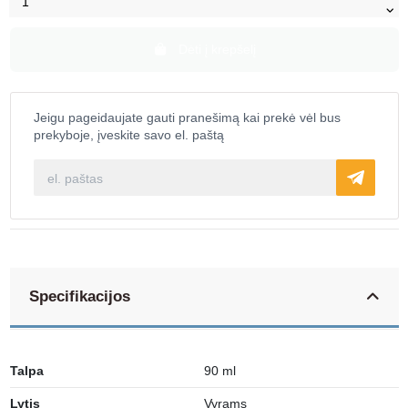
Dėti į krepšelį
Jeigu pageidaujate gauti pranešimą kai prekė vėl bus
prekyboje, įveskite savo el. paštą
Specifikacijos
Talpa
90 ml
Lytis
Vyrams