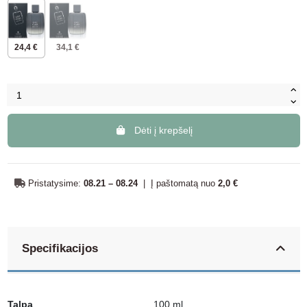
24,4 €
34,1 €
Dėti į krepšelį
Pristatysime:
08.21 – 08.24
|
Į paštomatą nuo
2,0 €
Specifikacijos
Talpa
100 ml