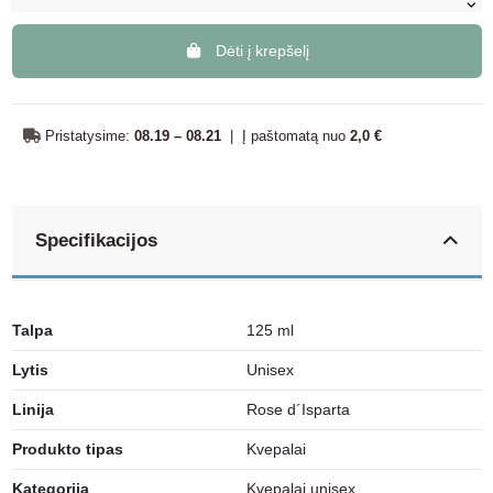
Dėti į krepšelį
Pristatysime:
08.19 – 08.21
|
Į paštomatą nuo
2,0 €
Specifikacijos
Talpa
125 ml
Lytis
Unisex
Linija
Rose d´Isparta
Produkto tipas
Kvepalai
Kategorija
Kvepalai unisex