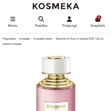
0
Meniu
Paieška
Prisijungti
Krepšelis
Pagrindinis
Kvepalai
Kvepalai unisex
Boucheron Rose d´Isparta EDP 125 ml
unisex kvepalai