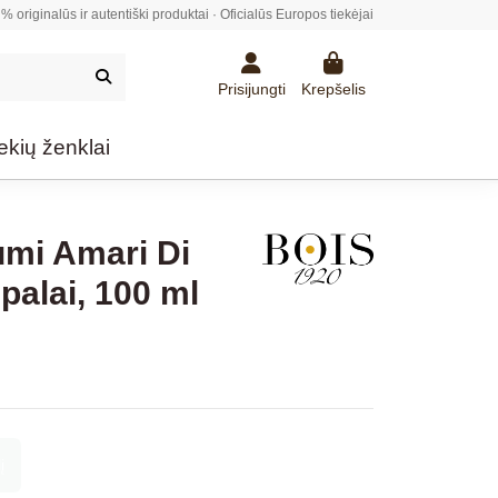
% originalūs ir autentiški produktai · Oficialūs Europos tiekėjai
Prisijungti
Krepšelis
ekių ženklai
umi Amari Di
palai, 100 ml
į