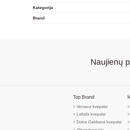
Kategorija
Brand
Naujienų 
Top Brand
M
Versace kvepalai
Lattafa kvepalai
Dolce Gabbana kvepalai
Afnan kvepalai