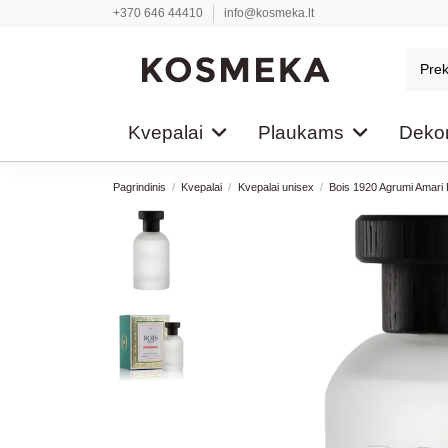
+370 646 44410
info@kosmeka.lt
Kvepalai
Plaukams
Dekor
Pagrindinis
Kvepalai
Kvepalai unisex
Bois 1920 Agrumi Amari D