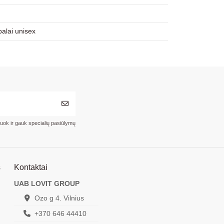
alai unisex
ruok ir gauk specialių pasiūlymų
s
Kontaktai
UAB LOVIT GROUP
Ozo g 4. Vilnius
+370 646 44410