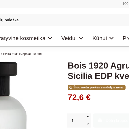
100 
atyvinė kosmetika
Veidui
Kūnui
Pr
i Sicilia EDP kvepalai, 100 ml
Bois 1920 Agr
Sicilia EDP kve
Šiuo metu prekės sandėlyje nėra.
72,6 €
Dėti į krepšel