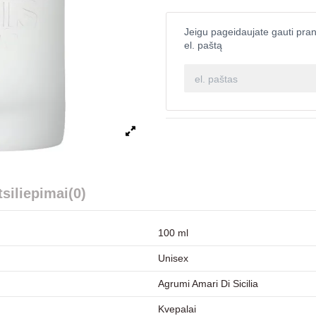
Jeigu pageidaujate gauti pran
el. paštą
tsiliepimai
(0)
100 ml
Unisex
Agrumi Amari Di Sicilia
Kvepalai