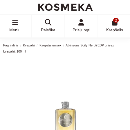
0
Meniu
Paieška
Prisijungti
Krepšelis
Pagrindinis
Kvepalai
Kvepalai unisex
Atkinsons Scilly Neroli EDP unisex
kvepalai, 100 ml