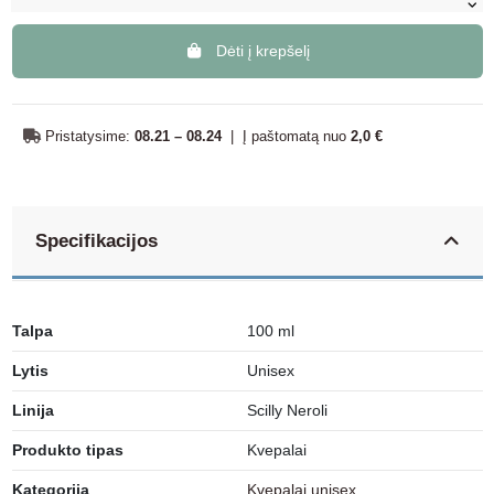
Dėti į krepšelį
Pristatysime:
08.21 – 08.24
|
Į paštomatą nuo
2,0 €
Specifikacijos
Talpa
100 ml
Lytis
Unisex
Linija
Scilly Neroli
Produkto tipas
Kvepalai
Kategorija
Kvepalai unisex